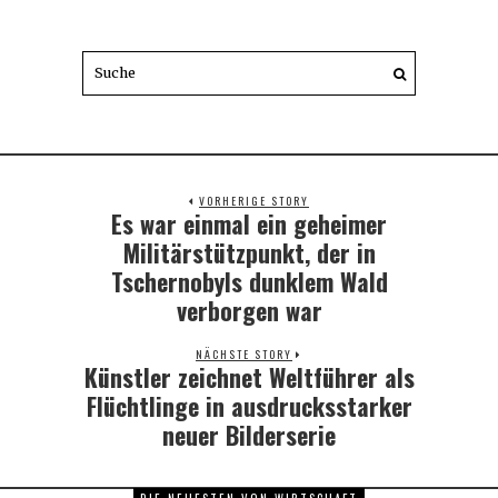
VORHERIGE STORY
Es war einmal ein geheimer
Previous
post:
Militärstützpunkt, der in
Tschernobyls dunklem Wald
verborgen war
NÄCHSTE STORY
Künstler zeichnet Weltführer als
Next
post:
Flüchtlinge in ausdrucksstarker
neuer Bilderserie