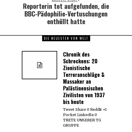
Reporterin tot aufgefunden, die
Next
post:
BBC-Pädophilie-Vertuschungen
enthüllt hatte
DIE NEUESTEN VON WELT
Chronik des
Schreckens: 20
Zionistische
Terroranschläge &
Massaker an
Palästinensischen
Zivilisten von 1937
bis heute
Tweet Share 0 Reddit +1
Pocket LinkedIn 0
TRETE UNSERER TG
GRUPPE