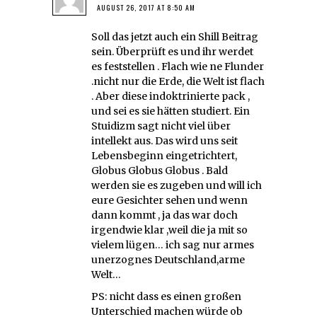
AUGUST 26, 2017 AT 8:50 AM
Soll das jetzt auch ein Shill Beitrag
sein. Überprüft es und ihr werdet
es feststellen . Flach wie ne Flunder
.nicht nur die Erde, die Welt ist flach
. Aber diese indoktrinierte pack ,
und sei es sie hätten studiert. Ein
Stuidizm sagt nicht viel über
intellekt aus. Das wird uns seit
Lebensbeginn eingetrichtert,
Globus Globus Globus . Bald
werden sie es zugeben und will ich
eure Gesichter sehen und wenn
dann kommt , ja das war doch
irgendwie klar ,weil die ja mit so
vielem lügen… ich sag nur armes
unerzognes Deutschland,arme
Welt…
PS: nicht dass es einen großen
Unterschied machen würde ob