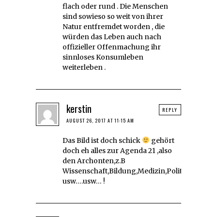
flach oder rund . Die Menschen
sind sowieso so weit von ihrer
Natur entfremdet worden , die
würden das Leben auch nach
offizieller Offenmachung ihr
sinnloses Konsumleben
weiterleben .
kerstin
REPLY
AUGUST 26, 2017 AT 11:15 AM
Das Bild ist doch schick
gehört
doch eh alles zur Agenda 21 ,also
den Archonten,z.B
Wissenschaft,Bildung,Medizin,Politik,Ökono
usw….usw… !