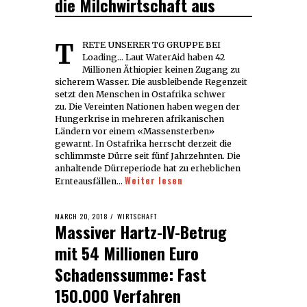
die Milchwirtschaft aus
TRETE UNSERER TG GRUPPE BEI
Loading... Laut WaterAid haben 42
Millionen Äthiopier keinen Zugang zu
sicherem Wasser. Die ausbleibende Regenzeit
setzt den Menschen in Ostafrika schwer
zu. Die Vereinten Nationen haben wegen der
Hungerkrise in mehreren afrikanischen
Ländern vor einem «Massensterben»
gewarnt. In Ostafrika herrscht derzeit die
schlimmste Dürre seit fünf Jahrzehnten. Die
anhaltende Dürreperiode hat zu erheblichen
Weiter lesen
Ernteausfällen…
POSTED
MARCH 20, 2018
WIRTSCHAFT
Massiver Hartz-IV-Betrug
ON
mit 54 Millionen Euro
Schadenssumme: Fast
150.000 Verfahren