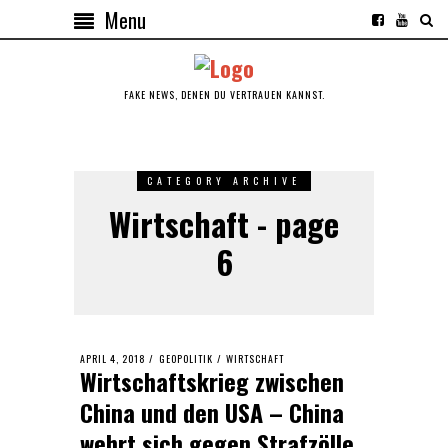
Menu
FAKE NEWS, DENEN DU VERTRAUEN KANNST.
CATEGORY ARCHIVE
Wirtschaft - page
6
POSTED
APRIL 4, 2018
GEOPOLITIK
/
WIRTSCHAFT
Wirtschaftskrieg zwischen
ON
China und den USA – China
wehrt sich gegen Strafzölle