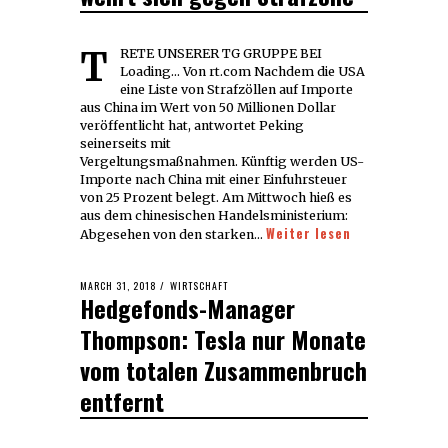
TRETE UNSERER TG GRUPPE BEI
Loading... Von rt.com Nachdem die USA
eine Liste von Strafzöllen auf Importe
aus China im Wert von 50 Millionen Dollar
veröffentlicht hat, antwortet Peking
seinerseits mit
Vergeltungsmaßnahmen. Künftig werden US-
Importe nach China mit einer Einfuhrsteuer
von 25 Prozent belegt. Am Mittwoch hieß es
aus dem chinesischen Handelsministerium:
Weiter lesen
Abgesehen von den starken…
POSTED
MARCH 31, 2018
MARCH
WIRTSCHAFT
Hedgefonds-Manager
ON
31,
2018
Thompson: Tesla nur Monate
vom totalen Zusammenbruch
entfernt