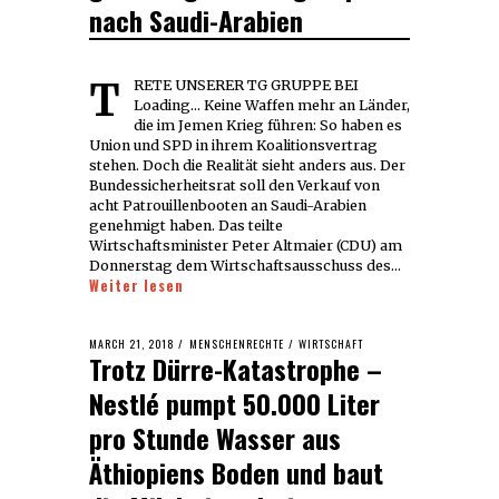
nach Saudi-Arabien
TRETE UNSERER TG GRUPPE BEI
Loading... Keine Waffen mehr an Länder,
die im Jemen Krieg führen: So haben es
Union und SPD in ihrem Koalitionsvertrag
stehen. Doch die Realität sieht anders aus. Der
Bundessicherheitsrat soll den Verkauf von
acht Patrouillenbooten an Saudi-Arabien
genehmigt haben. Das teilte
Wirtschaftsminister Peter Altmaier (CDU) am
Donnerstag dem Wirtschaftsausschuss des…
Weiter lesen
POSTED
MARCH 21, 2018
MARCH
MENSCHENRECHTE
/
WIRTSCHAFT
Trotz Dürre-Katastrophe –
ON
21,
2018
Nestlé pumpt 50.000 Liter
pro Stunde Wasser aus
Äthiopiens Boden und baut