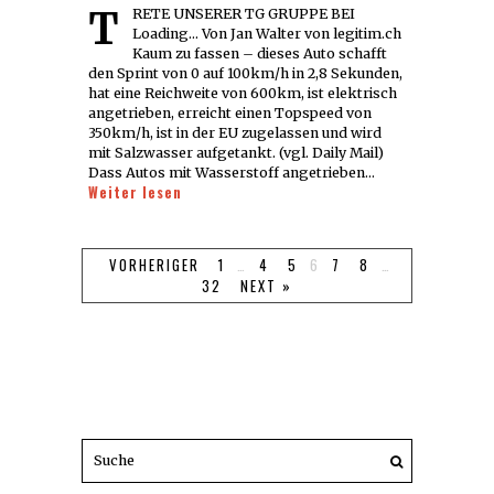
TRETE UNSERER TG GRUPPE BEI
Loading... Von Jan Walter von legitim.ch
Kaum zu fassen – dieses Auto schafft
den Sprint von 0 auf 100km/h in 2,8 Sekunden,
hat eine Reichweite von 600km, ist elektrisch
angetrieben, erreicht einen Topspeed von
350km/h, ist in der EU zugelassen und wird
mit Salzwasser aufgetankt. (vgl. Daily Mail)
Dass Autos mit Wasserstoff angetrieben…
Weiter lesen
VORHERIGER
1
…
4
5
6
7
8
…
32
NEXT »