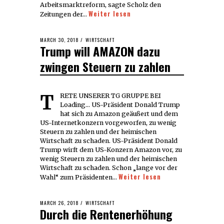
Arbeitsmarktreform, sagte Scholz den
Weiter lesen
Zeitungen der…
POSTED
MARCH 30, 2018
MARCH
WIRTSCHAFT
Trump will AMAZON dazu
ON
30,
2018
zwingen Steuern zu zahlen
TRETE UNSERER TG GRUPPE BEI
Loading... US-Präsident Donald Trump
hat sich zu Amazon geäußert und dem
US-Internetkonzern vorgeworfen, zu wenig
Steuern zu zahlen und der heimischen
Wirtschaft zu schaden. US-Präsident Donald
Trump wirft dem US-Konzern Amazon vor, zu
wenig Steuern zu zahlen und der heimischen
Wirtschaft zu schaden. Schon „lange vor der
Weiter lesen
Wahl“ zum Präsidenten…
POSTED
MARCH 26, 2018
MARCH
WIRTSCHAFT
Durch die Rentenerhöhung
ON
26,
2018