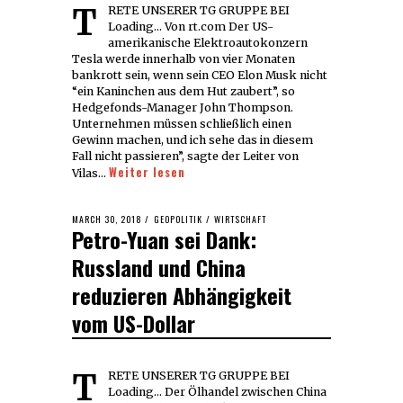
TRETE UNSERER TG GRUPPE BEI
Loading... Von rt.com Der US-
amerikanische Elektroautokonzern
Tesla werde innerhalb von vier Monaten
bankrott sein, wenn sein CEO Elon Musk nicht
“ein Kaninchen aus dem Hut zaubert”, so
Hedgefonds-Manager John Thompson.
Unternehmen müssen schließlich einen
Gewinn machen, und ich sehe das in diesem
Fall nicht passieren”, sagte der Leiter von
Weiter lesen
Vilas…
POSTED
MARCH 30, 2018
GEOPOLITIK
/
WIRTSCHAFT
Petro-Yuan sei Dank:
ON
Russland und China
reduzieren Abhängigkeit
vom US-Dollar
TRETE UNSERER TG GRUPPE BEI
Loading... Der Ölhandel zwischen China