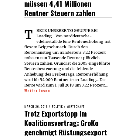
müssen 4,41 Millionen
Rentner Steuern zahlen
TRETE UNSERER TG GRUPPE BEI
Loading... Von norddeutsche-
edelmetall.de Eine Rentenerhöhung mit
fiesem Beigeschmack. Durch den
Rentenanstieg um mindestens 3,22 Prozent
müssen nun Tausende Rentner plötzlich
Steuern zahlen. Grund ist die 2005 eingeführte
Rentenbesteuerung und die fehlende
Anhebung des Freibetrags. Rentenerhöhung
wird für 54.000 Rentner teuer Loading... Die
Rente wird zum 1. Juli 2018 um 3,22 Prozent…
Weiter lesen
POSTED
MARCH 26, 2018
MARCH
POLITIK
/
WIRTSCHAFT
Trotz Exportstopp im
ON
26,
2018
Koalitionsvertrag: GroKo
genehmigt Rüstungsexport