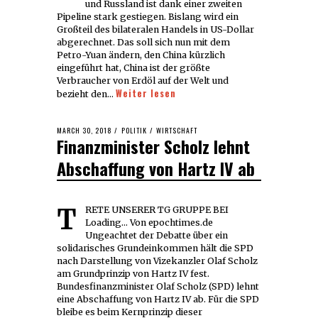
und Russland ist dank einer zweiten
Pipeline stark gestiegen. Bislang wird ein
Großteil des bilateralen Handels in US-Dollar
abgerechnet. Das soll sich nun mit dem
Petro-Yuan ändern, den China kürzlich
eingeführt hat, China ist der größte
Verbraucher von Erdöl auf der Welt und
Weiter lesen
bezieht den…
POSTED
MARCH 30, 2018
MARCH
POLITIK
/
WIRTSCHAFT
Finanzminister Scholz lehnt
ON
30,
2018
Abschaffung von Hartz IV ab
TRETE UNSERER TG GRUPPE BEI
Loading... Von epochtimes.de
Ungeachtet der Debatte über ein
solidarisches Grundeinkommen hält die SPD
nach Darstellung von Vizekanzler Olaf Scholz
am Grundprinzip von Hartz IV fest.
Bundesfinanzminister Olaf Scholz (SPD) lehnt
eine Abschaffung von Hartz IV ab. Für die SPD
bleibe es beim Kernprinzip dieser