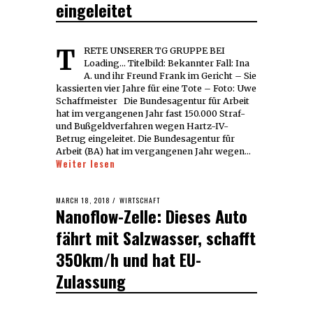
eingeleitet
TRETE UNSERER TG GRUPPE BEI
Loading... Titelbild: Bekannter Fall: Ina
A. und ihr Freund Frank im Gericht – Sie
kassierten vier Jahre für eine Tote – Foto: Uwe
Schaffmeister Die Bundesagentur für Arbeit
hat im vergangenen Jahr fast 150.000 Straf-
und Bußgeldverfahren wegen Hartz-IV-
Betrug eingeleitet. Die Bundesagentur für
Arbeit (BA) hat im vergangenen Jahr wegen…
Weiter lesen
POSTED
MARCH 18, 2018
MARCH
WIRTSCHAFT
Nanoflow-Zelle: Dieses Auto
ON
18,
2018
fährt mit Salzwasser, schafft
350km/h und hat EU-
Zulassung