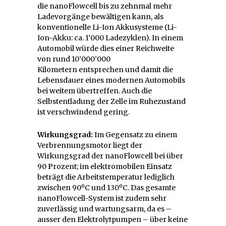
die nanoFlowcell bis zu zehnmal mehr
Ladevorgänge bewältigen kann, als
konventionelle Li-Ion Akkusysteme (Li-
Ion-Akku: ca. 1’000 Ladezyklen). In einem
Automobil würde dies einer Reichweite
von rund 10’000’000
Kilometern entsprechen und damit die
Lebensdauer eines modernen Automobils
bei weitem übertreffen. Auch die
Selbstentladung der Zelle im Ruhezustand
ist verschwindend gering.
Wirkungsgrad:
Im Gegensatz zu einem
Verbrennungsmotor liegt der
Wirkungsgrad der nanoFlowcell bei über
90 Prozent; im elektromobilen Einsatz
beträgt die Arbeitstemperatur lediglich
zwischen 90ºC und 130ºC. Das gesamte
nanoFlowcell-System ist zudem sehr
zuverlässig und wartungsarm, da es –
ausser den Elektrolytpumpen – über keine