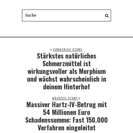
VORHERIGE STORY
Stärkstes natürliches
Previous
post:
Schmerzmittel ist
wirkungsvoller als Morphium
und wächst wahrscheinlich in
deinem Hinterhof
NÄCHSTE STORY
Massiver Hartz-IV-Betrug mit
Next
post:
54 Millionen Euro
Schadenssumme: Fast 150.000
Verfahren eingeleitet