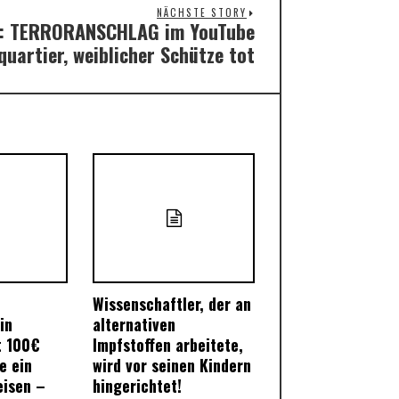
NÄCHSTE STORY
: TERRORANSCHLAG im YouTube
Next
uartier, weiblicher Schütze tot
post:
Wissenschaftler, der an
in
alternativen
t 100€
Impfstoffen arbeitete,
e ein
wird vor seinen Kindern
eisen –
hingerichtet!