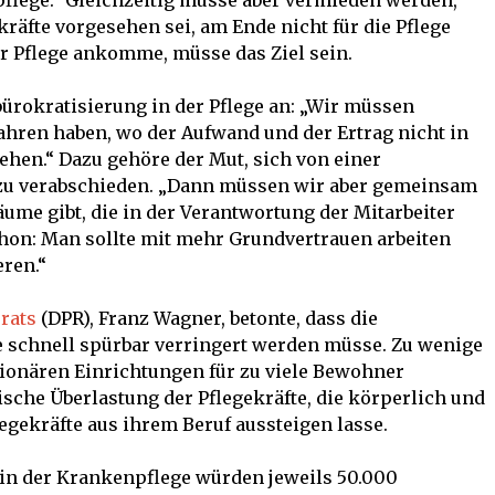
pflege.“ Gleichzeitig müsse aber vermieden werden,
ekräfte vorgesehen sei, am Ende nicht für die Pflege
er Pflege ankomme, müsse das Ziel sein.
rokratisierung in der Pflege an: „Wir müssen
fahren haben, wo der Aufwand und der Ertrag nicht in
hen.“ Dazu gehöre der Mut, sich von einer
zu verabschieden. „Dann müssen wir aber gemeinsam
äume gibt, die in der Verantwortung der Mitarbeiter
chon: Man sollte mit mehr Grund­vertrauen arbeiten
ren.“
rats
(DPR), Franz Wagner, betonte, dass die
e schnell spürbar verringert werden müsse. Zu wenige
ationären Einrichtungen für zu viele Bewohner
ische Überlastung der Pflegekräfte, die körperlich und
egekräfte aus ihrem Beruf aussteigen lasse.
 in der Krankenpflege würden jeweils 50.000