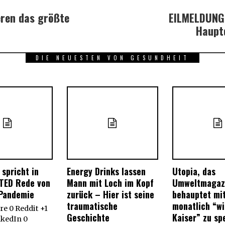
eren das größte
EILMELDUNG
Hauptq
DIE NEUESTEN VON GESUNDHEIT
 spricht in
Energy Drinks lassen
Utopia, das
 TED Rede von
Mann mit Loch im Kopf
Umweltmagaz
Pandemie
zurück – Hier ist seine
behauptet mi
traumatische
monatlich “wi
e 0 Reddit +1
Geschichte
Kaiser” zu sp
nkedIn 0