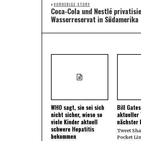
VORHERIGE STORY
Coca-Cola und Nestlé privatisi
Previous
Wasserreservat in Südamerika
post:
WHO sagt, sie sei sich
Bill Gates
nicht sicher, wieso so
aktueller
viele Kinder aktuell
nächster 
schwere Hepatitis
Tweet Shar
bekommen
Pocket Li