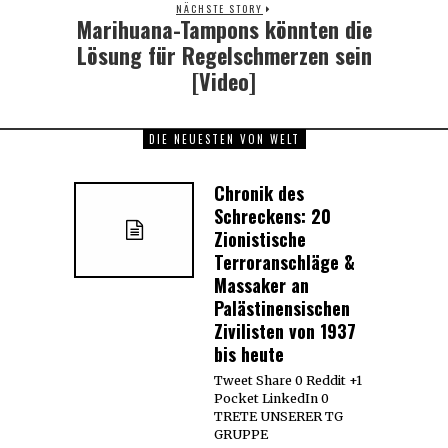
NÄCHSTE STORY
Marihuana-Tampons könnten die
Next
post:
Lösung für Regelschmerzen sein
[Video]
DIE NEUESTEN VON WELT
Chronik des
Schreckens: 20
Zionistische
Terroranschläge &
Massaker an
Palästinensischen
Zivilisten von 1937
bis heute
Tweet Share 0 Reddit +1
Pocket LinkedIn 0
TRETE UNSERER TG
GRUPPE