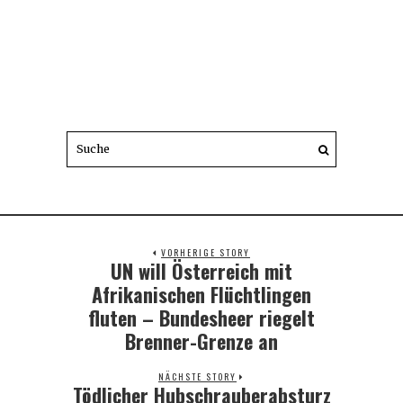
VORHERIGE STORY
UN will Österreich mit
Previous
post:
Afrikanischen Flüchtlingen
fluten – Bundesheer riegelt
Brenner-Grenze an
NÄCHSTE STORY
Tödlicher Hubschrauberabsturz
Next