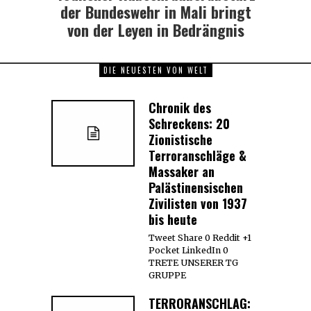
post:
der Bundeswehr in Mali bringt
von der Leyen in Bedrängnis
DIE NEUESTEN VON WELT
Chronik des
Schreckens: 20
Zionistische
Terroranschläge &
Massaker an
Palästinensischen
Zivilisten von 1937
bis heute
Tweet Share 0 Reddit +1
Pocket LinkedIn 0
TRETE UNSERER TG
GRUPPE
TERRORANSCHLAG: