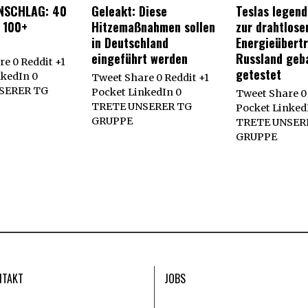
NSCHLAG: 40
Geleakt: Diese
Teslas legen
 100+
Hitzemaßnahmen sollen
zur drahtlose
in Deutschland
Energieübert
eingeführt werden
Russland geb
e 0 Reddit +1
getestet
nkedIn 0
Tweet Share 0 Reddit +1
SERER TG
Pocket LinkedIn 0
Tweet Share 0 
TRETE UNSERER TG
Pocket Linked
GRUPPE
TRETE UNSER
GRUPPE
NTAKT
JOBS