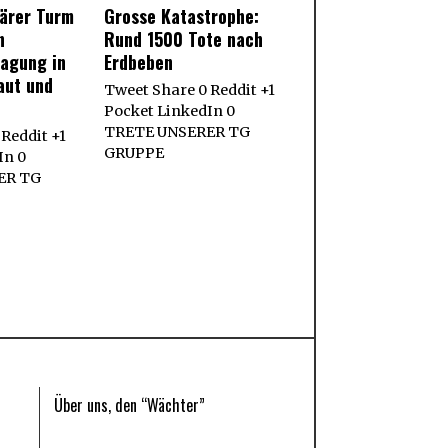
därer Turm
Grosse Katastrophe:
n
Rund 1500 Tote nach
ragung in
Erdbeben
aut und
Tweet Share 0 Reddit +1
Pocket LinkedIn 0
TRETE UNSERER TG
Reddit +1
GRUPPE
In 0
ER TG
Über uns, den “Wächter”