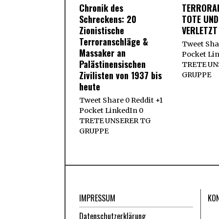
Chronik des
TERRORA
Schreckens: 20
TOTE UND
Zionistische
VERLETZT
Terroranschläge &
Tweet Shar
Massaker an
Pocket Li
Palästinensischen
TRETE UN
Zivilisten von 1937 bis
GRUPPE
heute
Tweet Share 0 Reddit +1
Pocket LinkedIn 0
TRETE UNSERER TG
GRUPPE
IMPRESSUM
KO
Datenschutzerklärung