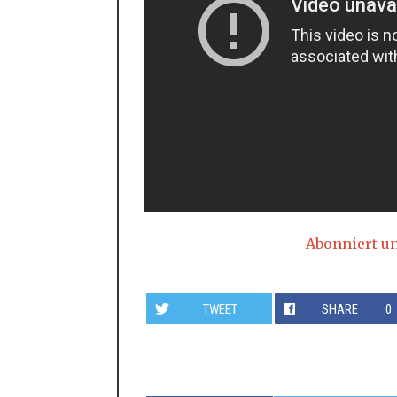
Abonniert u
TWEET
SHARE
0