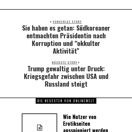
VORHERIGE STORY
Sie haben es getan: Südkoreaner
Previous
post:
entmachten Präsidentin nach
Korruption und “okkulter
Aktivität”
NÄCHSTE STORY
Trump gewaltig unter Druck:
Next
post:
Kriegsgefahr zwischen USA und
Russland steigt
DIE NEUESTEN VON ONLINEWELT
Wie Nutzer von
Erotikseiten
ausspioniert werden