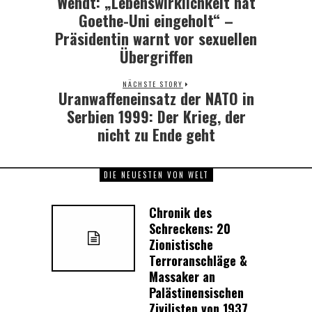
Wendt: „Lebenswirklichkeit hat
Previous
post:
Goethe-Uni eingeholt“ –
Präsidentin warnt vor sexuellen
Übergriffen
NÄCHSTE STORY
Uranwaffeneinsatz der NATO in
Next
post:
Serbien 1999: Der Krieg, der
nicht zu Ende geht
DIE NEUESTEN VON WELT
Chronik des
Schreckens: 20
Zionistische
Terroranschläge &
Massaker an
Palästinensischen
Zivilisten von 1937