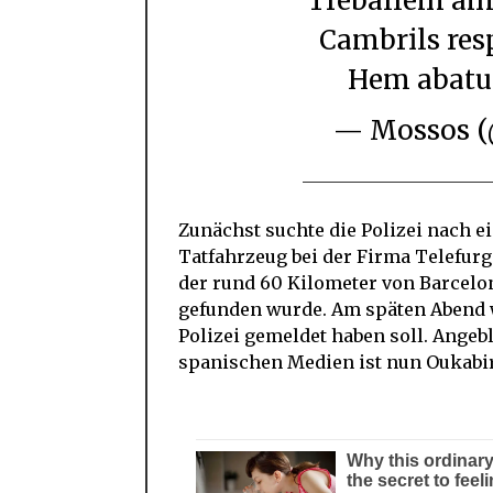
Treballem amb la hipòtesi que els fets de
Cambrils resp
Hem abatut
— Mossos
Zunächst suchte die Polizei nach 
Tatfahrzeug bei der Firma Telefurg
der rund 60 Kilometer von Barcelo
gefunden wurde. Am späten Abend w
Polizei gemeldet haben soll. Angeb
spanischen Medien ist nun Oukabir