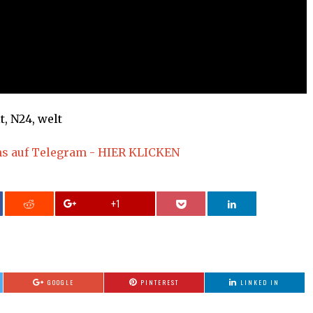
t, N24, welt
ns auf Telegram - HIER KLICKEN
+1
GOOGLE
PINTEREST
LINKED IN