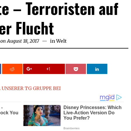
te – Terroristen auf
er Flucht
 on
August 18, 2017
August
in
Welt
18,
2017
+1
 UNSERER TG GRUPPE BEI