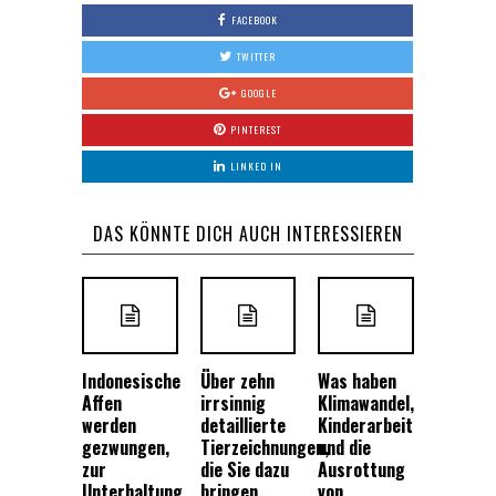
FACEBOOK
TWITTER
GOOGLE
PINTEREST
LINKED IN
DAS KÖNNTE DICH AUCH INTERESSIEREN
Indonesische
Über zehn
Was haben
Affen
irrsinnig
Klimawandel,
werden
detaillierte
Kinderarbeit
gezwungen,
Tierzeichnungen,
und die
zur
die Sie dazu
Ausrottung
Unterhaltung
bringen
von