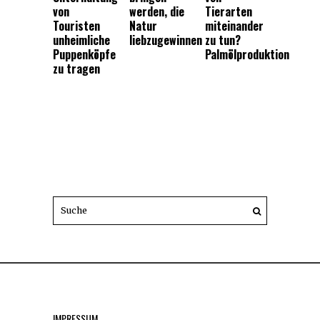
von
werden, die
Tierarten
Touristen
Natur
miteinander
unheimliche
liebzugewinnen
zu tun?
Puppenköpfe
Palmölproduktion
zu tragen
IMPRESSUM