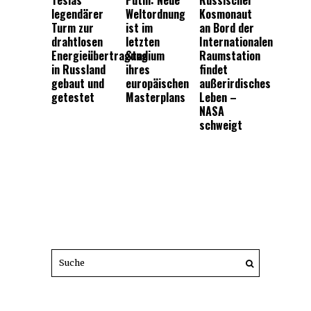
legendärer
Weltordnung
Kosmonaut
Turm zur
ist im
an Bord der
drahtlosen
letzten
Internationalen
Energieübertragung
Stadium
Raumstation
in Russland
ihres
findet
gebaut und
europäischen
außerirdisches
getestet
Masterplans
Leben –
NASA
schweigt