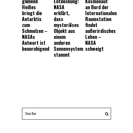
glühend
Entdeckung:
Kosmonaut
Heißes
NASA
an Bord der
bringt die
erklärt,
Internationalen
Antarktis
dass
Raumstation
zum
mysteriöses
findet
Schmelzen –
Objekt aus
außerirdisches
NASAs
einem
Leben –
Antwort ist
anderen
NASA
beunruhigend
Sonnensystem
schweigt
stammt