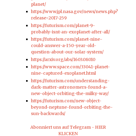
planet/
https://www.jpl.nasa.gov/news/news.php?
release=2017-259
https://futurism.com/planet-9-
probably-isnt-an-exoplanet-after-all/
https://futurism.com/planet-nine-
could-answer-a-150-year-old-
question-about-our-solar-system/
https://arxiv.org/abs/1603.08010
https://www.space.com/33041-planet-
nine-captured-exoplanet.html
https://futurism.com/understanding-
dark-matter-astronomers-found-a-
new-object-orbiting-the-milky-way/
https://futurism.com/new-object-
beyond-neptune-found-orbiting-the-
sun-backwards/
Abonniert uns auf Telegram - HIER
KLICKEN