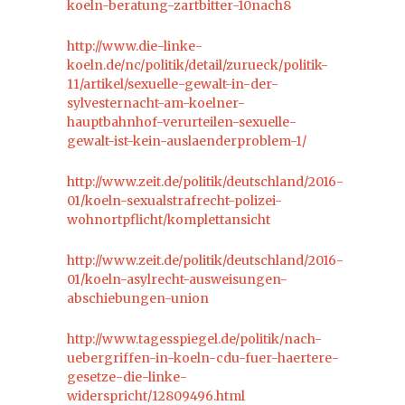
koeln-beratung-zartbitter-10nach8
http://www.die-linke-
koeln.de/nc/politik/detail/zurueck/politik-
11/artikel/sexuelle-gewalt-in-der-
sylvesternacht-am-koelner-
hauptbahnhof-verurteilen-sexuelle-
gewalt-ist-kein-auslaenderproblem-1/
http://www.zeit.de/politik/deutschland/2016-
01/koeln-sexualstrafrecht-polizei-
wohnortpflicht/komplettansicht
http://www.zeit.de/politik/deutschland/2016-
01/koeln-asylrecht-ausweisungen-
abschiebungen-union
http://www.tagesspiegel.de/politik/nach-
uebergriffen-in-koeln-cdu-fuer-haertere-
gesetze-die-linke-
widerspricht/12809496.html