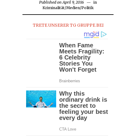
Published on
April 9, 2016
April
in
Kriminalität
/
Medien
/
Politik
9,
2016
TRETE UNSERER TG GRUPPE BEI