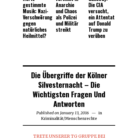
gestimmte
Anarchie
Die CIA
Musik: Nazi-
und Chaos
versucht,
Verschwörung
als Polizei
ein Attentat
gegen
und Militär
auf Donald
natürliches
streikt
Trump zu
Heilmittel?
verüben
Die Übergriffe der Kölner
Silvesternacht – Die
Wichtigsten Fragen Und
Antworten
Published on
January 13, 2016
January
in
Kriminalität
/
Menschenrechte
13,
2016
TRETE UNSERER TG GRUPPE BEI