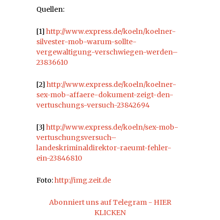
Quellen:
[1]
http://www.express.de/koeln/koelner-
silvester-mob-warum-sollte-
vergewaltigung-verschwiegen-werden–
23836610
[2]
http://www.express.de/koeln/koelner-
sex-mob-affaere-dokument-zeigt-den-
vertuschungs-versuch-23842694
[3]
http://www.express.de/koeln/sex-mob-
vertuschungsversuch–
landeskriminaldirektor-raeumt-fehler-
ein-23846810
Foto:
http://img.zeit.de
Abonniert uns auf Telegram - HIER
KLICKEN