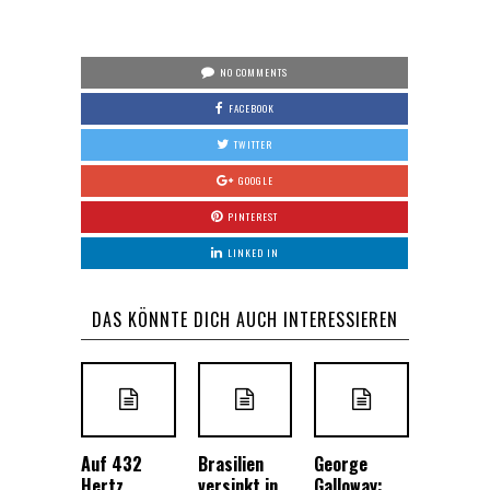
NO COMMENTS
FACEBOOK
TWITTER
GOOGLE
PINTEREST
LINKED IN
DAS KÖNNTE DICH AUCH INTERESSIEREN
Auf 432
Brasilien
George
Hertz
versinkt in
Galloway: