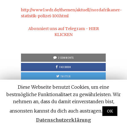
http://www1.wdr.de/themen/aktuell/nordafrikaner-
statistik-polizei-100.html
Abonniert uns auf Telegram - HIER
KLICKEN
2 COMMENTS
FACEBOOK
TWITTER
GOOGLE
Diese Webseite benutzt Cookies, um eine
bestmögliche Funktionalitaet zu gewährleisten. Wir
PINTEREST
nehmen an, dass du damit einverstanden bist,
LINKED IN
ansonsten kannst du dich auch austragen.
OK
Datenschutzerklärung
DAS KÖNNTE DICH AUCH INTERESSIEREN