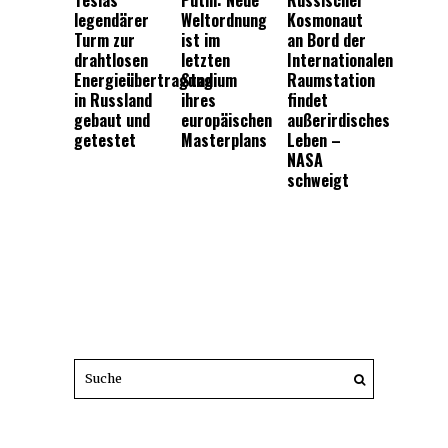
legendärer
Weltordnung
Kosmonaut
Turm zur
ist im
an Bord der
drahtlosen
letzten
Internationalen
Energieübertragung
Stadium
Raumstation
in Russland
ihres
findet
gebaut und
europäischen
außerirdisches
getestet
Masterplans
Leben –
NASA
schweigt