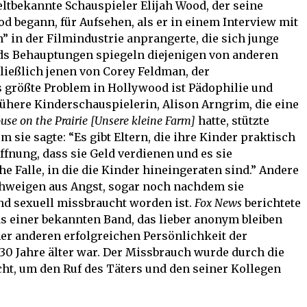
eltbekannte Schauspieler Elijah Wood, der seine
od begann, für Aufsehen, als er in einem Interview mit
” in der Filmindustrie anprangerte, die sich junge
ds Behauptungen spiegeln diejenigen von anderen
ließlich jenen von Corey Feldman, der
s größte Problem in Hollywood ist Pädophilie und
rühere Kinderschauspielerin, Alison Arngrim, die eine
ouse on the Prairie [Unsere kleine Farm]
hatte, stützte
 sie sagte: “Es gibt Eltern, die ihre Kinder praktisch
ffnung, dass sie Geld verdienen und es sie
he Falle, in die die Kinder hineingeraten sind.” Andere
chweigen aus Angst, sogar noch nachdem sie
nd sexuell missbraucht worden ist.
Fox News
berichtete
s einer bekannten Band, das lieber anonym bleiben
ner anderen erfolgreichen Persönlichkeit der
30 Jahre älter war. Der Missbrauch wurde durch die
ht, um den Ruf des Täters und den seiner Kollegen