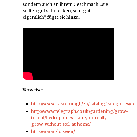
sondern auch an ihrem Geschmack…sie
sollten gut schmecken, sehr gut
eigentlich”, fügte sie hinzu.
Verweise:
http://www.ikea.com/gb/en/catalog/categories/d
http://www.telegraph.co.uk/gardening/grow-
to-eat/hydroponics-can-you-really-
grow-without-soil-at-home/
http://www.slu.se/en/