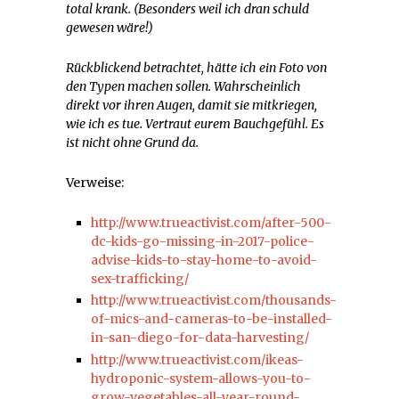
total krank. (Besonders weil ich dran schuld
gewesen wäre!)
Rückblickend betrachtet, hätte ich ein Foto von
den Typen machen sollen. Wahrscheinlich
direkt vor ihren Augen, damit sie mitkriegen,
wie ich es tue. Vertraut eurem Bauchgefühl. Es
ist nicht ohne Grund da.
Verweise:
http://www.trueactivist.com/after-500-
dc-kids-go-missing-in-2017-police-
advise-kids-to-stay-home-to-avoid-
sex-trafficking/
http://www.trueactivist.com/thousands-
of-mics-and-cameras-to-be-installed-
in-san-diego-for-data-harvesting/
http://www.trueactivist.com/ikeas-
hydroponic-system-allows-you-to-
grow-vegetables-all-year-round-