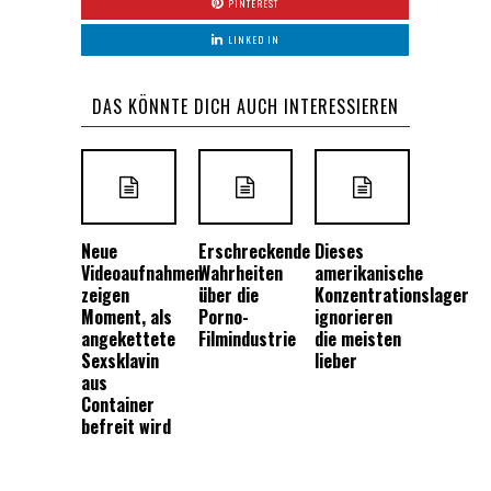
PINTEREST
LINKED IN
DAS KÖNNTE DICH AUCH INTERESSIEREN
Neue
Erschreckende
Dieses
Videoaufnahmen
Wahrheiten
amerikanische
zeigen
über die
Konzentrationslager
Moment, als
Porno-
ignorieren
angekettete
Filmindustrie
die meisten
Sexsklavin
lieber
aus
Container
befreit wird