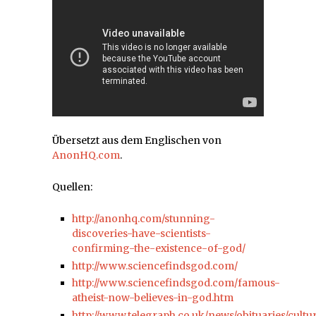
Übersetzt aus dem Englischen von
AnonHQ.com
.
Quellen:
http://anonhq.com/stunning-
discoveries-have-scientists-
confirming-the-existence-of-god/
http://www.sciencefindsgod.com/
http://www.sciencefindsgod.com/famous-
atheist-now-believes-in-god.htm
http://www.telegraph.co.uk/news/obituaries/cultu