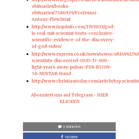
obituaries/books-
obituaries/7586929/Professor-
Antony-Flew.html
http://www.inquisitr.com/1769833/god-
is-real-mit-scientist-touts-conclusive-
scientific-evidence-of-the-discovery-
of-god-video/
http://www.express.co.uk/news/science/614962/N
scientists-discovered-GOD-17-000-
light-years-away-pulsar-PSR-B1509-
58-NUSTAR-Hand
http://www.christiantoday.com/article/top.scientis
Abonniert uns auf Telegram - HIER
KLICKEN
9 COMMENTS
FACEBOOK