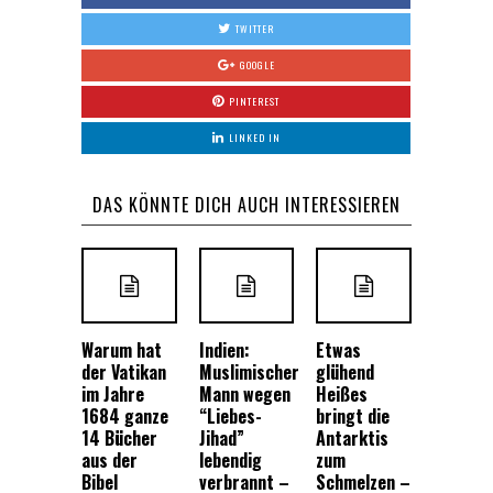
TWITTER
GOOGLE
PINTEREST
LINKED IN
DAS KÖNNTE DICH AUCH INTERESSIEREN
Warum hat
Indien:
Etwas
der Vatikan
Muslimischer
glühend
im Jahre
Mann wegen
Heißes
1684 ganze
“Liebes-
bringt die
14 Bücher
Jihad”
Antarktis
aus der
lebendig
zum
Bibel
verbrannt –
Schmelzen –