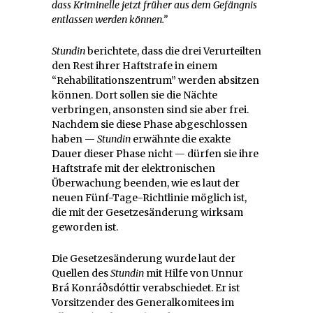
dass Kriminelle jetzt früher aus dem Gefängnis
entlassen werden können.”
Stundin
berichtete, dass die drei Verurteilten
den Rest ihrer Haftstrafe in einem
“Rehabilitationszentrum” werden absitzen
können. Dort sollen sie die Nächte
verbringen, ansonsten sind sie aber frei.
Nachdem sie diese Phase abgeschlossen
haben —
Stundin
erwähnte die exakte
Dauer dieser Phase nicht — dürfen sie ihre
Haftstrafe mit der elektronischen
Überwachung beenden, wie es laut der
neuen Fünf-Tage-Richtlinie möglich ist,
die mit der Gesetzesänderung wirksam
geworden ist.
Die Gesetzesänderung wurde laut der
Quellen des
Stundin
mit Hilfe von Unnur
Brá Konráðsdóttir verabschiedet. Er ist
Vorsitzender des Generalkomitees im