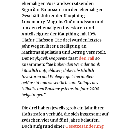
ehemaligen Vorstandsvorsitzenden
Sigurður Einarsson, um den ehemaligen
Geschäftsführer der Kaupthing
Luxemburg Magnús Guðmundsson und
um den ehemaligen Investoren und
Anteilseigner der Kaupthing mit 10%
Ólafur Ólafsson. Die drei wurden letztes
Jahr wegen ihrer Beteiligung an
Marktmanipulation und Betrug verurteilt.
Der
Reykjavík Grapevine
fasst
den Fall
so
zusammen:
“Sie haben den Wert der Bank
künstlich aufgeblasen, dabei absichtlich
Investoren und Einleger gleichermaßen
getäuscht und wesentlich zum Kollaps des
isländischen Bankensystems im Jahr 2008
beigetragen.”
Die drei haben jeweils grob ein Jahr ihrer
Haftstrafen verbüßt, die sich insgesamt auf
zwischen vier und fünf Jahre belaufen.
Doch aufgrund einer
Gesetzesänderung