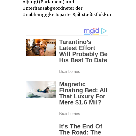
Alþingi (Parlament) und
Unterhausabgeordneter der
Unabhängigkeitspartei
Sjálfstæðisflokkur
.