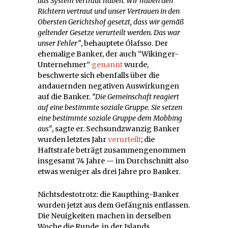
das System vertraut haben. Wir haben den
Richtern vertraut und unser Vertrauen in den
Obersten Gerichtshof gesetzt, dass wir gemäß
geltender Gesetze verurteilt werden. Das war
unser Fehler”
, behauptete Ólafsso. Der
ehemalige Banker, der auch “Wikinger-
Unternehmer”
genannt
wurde,
beschwerte sich ebenfalls über die
andauernden negativen Auswirkungen
auf die Banker.
“Die Gemeinschaft reagiert
auf eine bestimmte soziale Gruppe. Sie setzen
eine bestimmte soziale Gruppe dem Mobbing
aus”
, sagte er. Sechsundzwanzig Banker
wurden letztes Jahr
verurteilt
; die
Haftstrafe beträgt zusammengenommen
insgesamt 74 Jahre — im Durchschnitt also
etwas weniger als drei Jahre pro Banker.
Nichtsdestotrotz: die Kaupthing-Banker
wurden jetzt aus dem Gefängnis entlassen.
Die Neuigkeiten machen in derselben
Woche die Runde, in der Islands