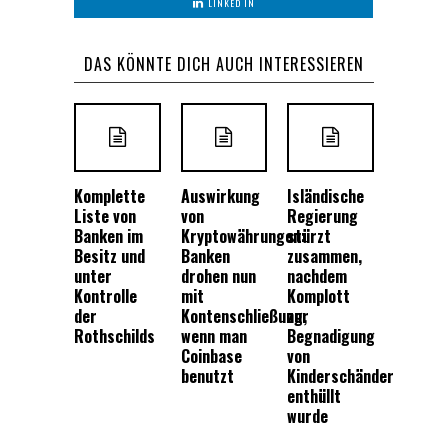
LINKED IN
DAS KÖNNTE DICH AUCH INTERESSIEREN
Komplette
Auswirkung
Isländische
Liste von
von
Regierung
Banken im
Kryptowährungen:
stürzt
Besitz und
Banken
zusammen,
unter
drohen nun
nachdem
Kontrolle
mit
Komplott
der
Kontenschließung,
zur
Rothschilds
wenn man
Begnadigung
Coinbase
von
benutzt
Kinderschänder
enthüllt
wurde