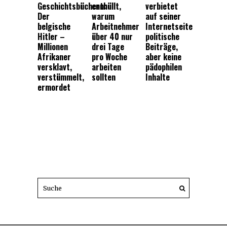
Geschichtsbüchern:
enthüllt,
verbietet
Der
warum
auf seiner
belgische
Arbeitnehmer
Internetseite
Hitler –
über 40 nur
politische
Millionen
drei Tage
Beiträge,
Afrikaner
pro Woche
aber keine
versklavt,
arbeiten
pädophilen
verstümmelt,
sollten
Inhalte
ermordet