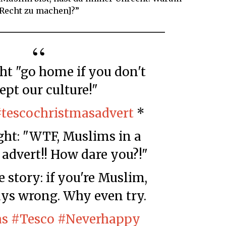
n Recht zu machen]?”
ept our culture!"
#tescochristmasadvert
*
ght: "WTF, Muslims in a
advert!! How dare you?!"
ays wrong. Why even try.
as
#Tesco
#Neverhappy