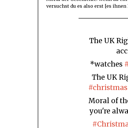
versuchst du es also erst [es ihne
The UK Right "go home if you don't
acc
*watches
The UK Ri
#christmas
Moral of the story: if you're Muslim,
you're alw
#Christm