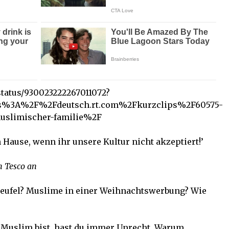
status/930023222267011072?
tps%3A%2F%2Fdeutsch.rt.com%2Fkurzclips%2F60575-
uslimischer-familie%2F
 Hause, wenn ihr unsere Kultur nicht akzeptiert!’
n Tesco an
Teufel? Muslime in einer Weihnachtswerbung? Wie
 Muslim bist, hast du immer Unrecht. Warum