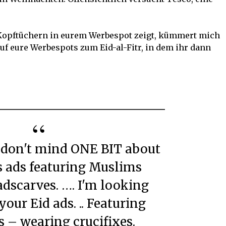
 Kopftüchern in eurem Werbespot zeigt, kümmert mich
auf eure Werbespots zum Eid-al-Fitr, in dem ihr dann
 ads featuring Muslims
dscarves. …. I'm looking
your Eid ads. .. Featuring
s – wearing crucifixes.