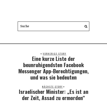
VORHERIGE STORY
Eine kurze Liste der
Previous
post:
beunruhigendsten Facebook
Messenger App-Berechtigungen,
und was sie bedeuten
NÄCHSTE STORY
Israelischer Minister: „Es ist an
Next
post:
der Zeit, Assad zu ermorden“