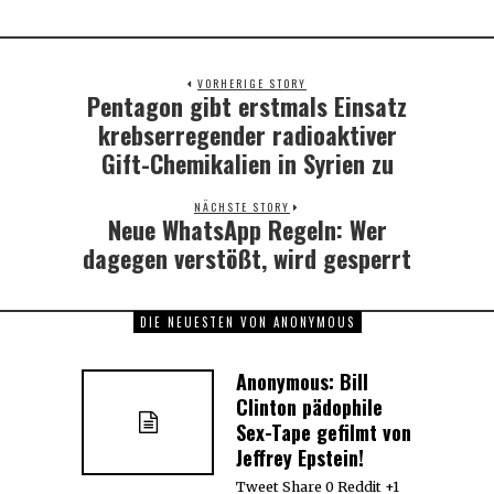
VORHERIGE STORY
Pentagon gibt erstmals Einsatz
Previous
post:
krebserregender radioaktiver
Gift-Chemikalien in Syrien zu
NÄCHSTE STORY
Neue WhatsApp Regeln: Wer
Next
post:
dagegen verstößt, wird gesperrt
DIE NEUESTEN VON ANONYMOUS
Anonymous: Bill
Clinton pädophile
Sex-Tape gefilmt von
Jeffrey Epstein!
Tweet Share 0 Reddit +1