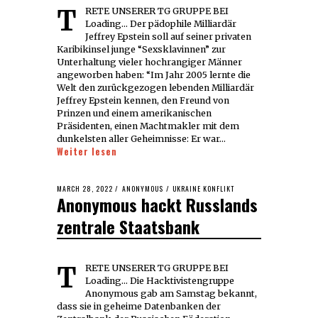
TRETE UNSERER TG GRUPPE BEI
Loading... Der pädophile Milliardär
Jeffrey Epstein soll auf seiner privaten
Karibikinsel junge “Sexsklavinnen” zur
Unterhaltung vieler hochrangiger Männer
angeworben haben: “Im Jahr 2005 lernte die
Welt den zurückgezogen lebenden Milliardär
Jeffrey Epstein kennen, den Freund von
Prinzen und einem amerikanischen
Präsidenten, einen Machtmakler mit dem
dunkelsten aller Geheimnisse: Er war…
Weiter lesen
POSTED
MARCH 28, 2022
ANONYMOUS
/
UKRAINE KONFLIKT
Anonymous hackt Russlands
ON
zentrale Staatsbank
TRETE UNSERER TG GRUPPE BEI
Loading... Die Hacktivistengruppe
Anonymous gab am Samstag bekannt,
dass sie in geheime Datenbanken der