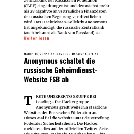
Zentralbank der Russischen Föderation
(CBRF) eingedrungen ist und demnächst mehr
als 28 Gigabyte an vertraulichen Finanzdaten
der russischen Regierung veröffentlichen
wird. Das Hacktivisten-Kollektiv Anonymous
hat angekündigt, die russische Zentralbank
(auch bekannt als Bank von Russland) zu…
Weiter lesen
POSTED
MARCH 14, 2022
MARCH
ANONYMOUS
/
UKRAINE KONFLIKT
Anonymous schaltet die
ON
14,
2022
russische Geheimdienst-
Website FSB ab
TRETE UNSERER TG GRUPPE BEI
Loading... Die Hackergruppe
Anonymous greift weiterhin staatliche
Websites der Russischen Föderation an.
Dieses Mal fiel die Website unter die Verteilung
Föderaler Sicherheitsdienst. Die Hacker
meldeten dies auf der offiziellen Twitter-Seite.