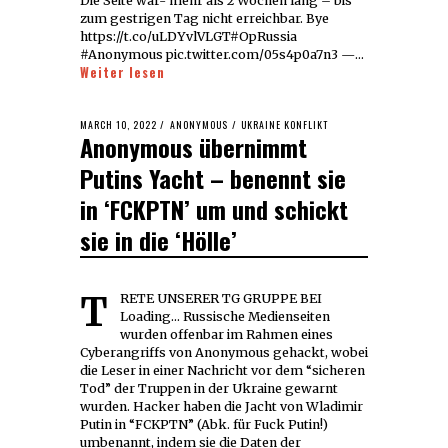
Die Seite war- mehr als 2 Wochen lang – bis
zum gestrigen Tag nicht erreichbar. Bye
https://t.co/uLDYvlVLGT#OpRussia
#Anonymous pic.twitter.com/05s4p0a7n3 —…
Weiter lesen
POSTED
MARCH 10, 2022
MARCH
ANONYMOUS
/
UKRAINE KONFLIKT
Anonymous übernimmt
ON
10,
2022
Putins Yacht – benennt sie
in ‘FCKPTN’ um und schickt
sie in die ‘Hölle’
TRETE UNSERER TG GRUPPE BEI
Loading... Russische Medienseiten
wurden offenbar im Rahmen eines
Cyberangriffs von Anonymous gehackt, wobei
die Leser in einer Nachricht vor dem “sicheren
Tod” der Truppen in der Ukraine gewarnt
wurden. Hacker haben die Jacht von Wladimir
Putin in “FCKPTN” (Abk. für Fuck Putin!)
umbenannt, indem sie die Daten der