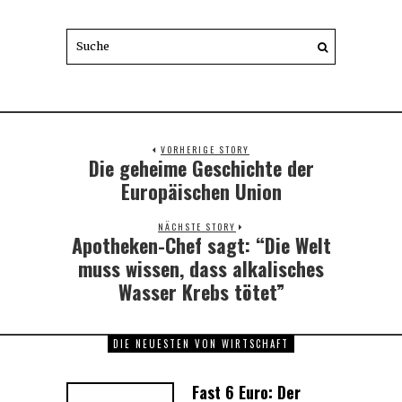
VORHERIGE STORY
Die geheime Geschichte der
Previous
post:
Europäischen Union
NÄCHSTE STORY
Apotheken-Chef sagt: “Die Welt
Next
post:
muss wissen, dass alkalisches
Wasser Krebs tötet”
DIE NEUESTEN VON WIRTSCHAFT
Fast 6 Euro: Der