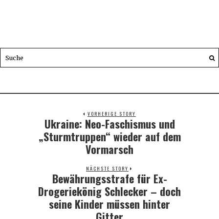
VORHERIGE STORY
Ukraine: Neo-Faschismus und
Previous
post:
„Sturmtruppen“ wieder auf dem
Vormarsch
NÄCHSTE STORY
Bewährungsstrafe für Ex-
Next
post:
Drogeriekönig Schlecker – doch
seine Kinder müssen hinter
Gitter