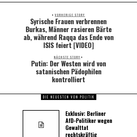
VORHERIGE STORY
Syrische Frauen verbrennen
Previous
post:
Burkas, Männer rasieren Bärte
ab, während Raqqa das Ende von
ISIS feiert [VIDEO]
NÄCHSTE STORY
Putin: Der Westen wird von
Next
post:
satanischen Pädophilen
kontrolliert
DIE NEUESTEN VON POLITIK
Exklusiv: Berliner
AfD-Politiker wegen
Gewalttat
rechtskräftig