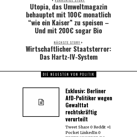
VORHERIGE STORY
Utopia, das Umweltmagazin
Previous
post:
behauptet mit 100€ monatlich
“wie ein Kaiser” zu speisen –
Und mit 200€ sogar Bio
NÄCHSTE STORY
Wirtschaftlicher Staatsterror:
Next
post:
Das Hartz-IV-System
DIE NEUESTEN VON POLITIK
Exklusiv: Berliner
AfD-Politiker wegen
Gewalttat
rechtskräftig
verurteilt
Tweet Share 0 Reddit +1
Pocket LinkedIn 0