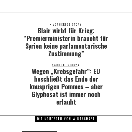
VORHERIGE STORY
Blair wirbt für Krieg:
Previous
post:
“Premierministerin braucht für
Syrien keine parlamentarische
Zustimmung”
NÄCHSTE STORY
Wegen „Krebsgefahr“: EU
Next
post:
beschließt das Ende der
knusprigen Pommes – aber
Glyphosat ist immer noch
erlaubt
DIE NEUESTEN VON WIRTSCHAFT