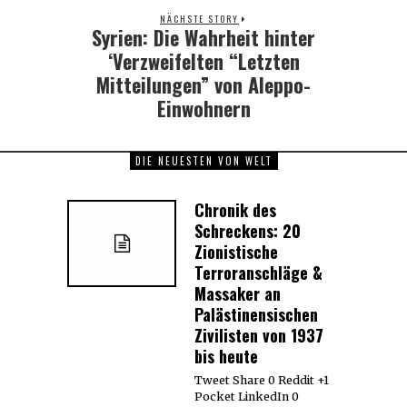
NÄCHSTE STORY
Syrien: Die Wahrheit hinter
Next
post:
‘Verzweifelten “Letzten
Mitteilungen” von Aleppo-
Einwohnern
DIE NEUESTEN VON WELT
Chronik des
Schreckens: 20
Zionistische
Terroranschläge &
Massaker an
Palästinensischen
Zivilisten von 1937
bis heute
Tweet Share 0 Reddit +1
Pocket LinkedIn 0