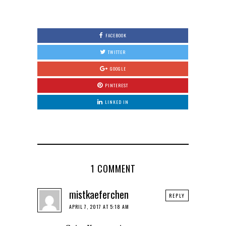
FACEBOOK
TWITTER
GOOGLE
PINTEREST
LINKED IN
1 COMMENT
mistkaeferchen
REPLY
APRIL 7, 2017 AT 5:18 AM