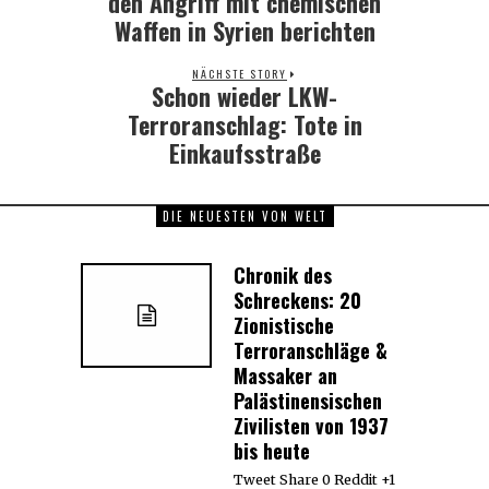
den Angriff mit chemischen
Waffen in Syrien berichten
NÄCHSTE STORY
Schon wieder LKW-
Next
post:
Terroranschlag: Tote in
Einkaufsstraße
DIE NEUESTEN VON WELT
Chronik des
Schreckens: 20
Zionistische
Terroranschläge &
Massaker an
Palästinensischen
Zivilisten von 1937
bis heute
Tweet Share 0 Reddit +1