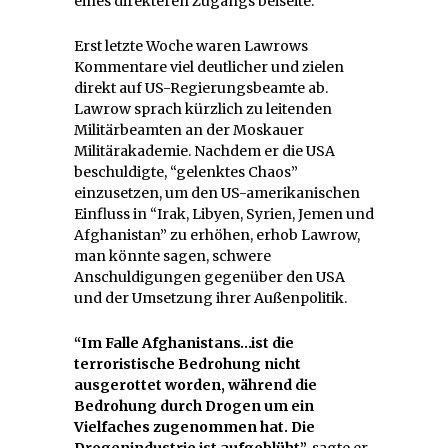
eines direkteren Zugangs beiseite.
Erst letzte Woche waren Lawrows
Kommentare viel deutlicher und zielen
direkt auf US-Regierungsbeamte ab.
Lawrow sprach kürzlich zu leitenden
Militärbeamten an der Moskauer
Militärakademie. Nachdem er die USA
beschuldigte, “gelenktes Chaos”
einzusetzen, um den US-amerikanischen
Einfluss in “Irak, Libyen, Syrien, Jemen und
Afghanistan” zu erhöhen, erhob Lawrow,
man könnte sagen, schwere
Anschuldigungen gegenüber den USA
und der Umsetzung ihrer Außenpolitik.
“Im Falle Afghanistans…ist die
terroristische Bedrohung nicht
ausgerottet worden, während die
Bedrohung durch Drogen um ein
Vielfaches zugenommen hat. Die
Drogenindustrie ist aufgeblüht”,
sagte er