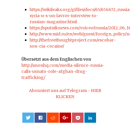
https://wikileaks.org/gifiles/docs/65/656672_russia
syria-u-s-un-lavrov-interview-to-
russian-magazine.html
https://sputniknews.com/voiceofrussia/2012_06_1
http://www.mid.ru/en/web/guest/foreign_policy/
http://thefreethoughtproject.com/escobar-
son-cia-cocaine/
Übersetzt aus dem Englischen von
http://anonhq.com/media-silence-russia-
calls-usnato-role-afghan-drug-
trafficking/
Abonniert uns auf Telegram - HIER
KLICKEN
0