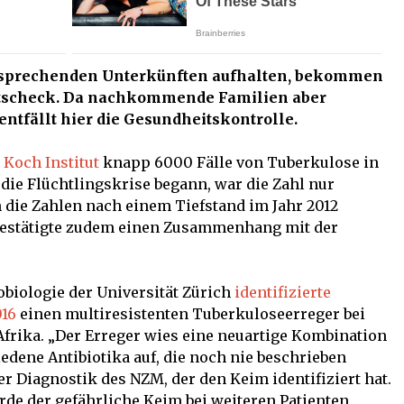
ntsprechenden Unterkünften aufhalten, bekommen
tscheck. Da nachkommende Familien aber
entfällt hier die Gesundheitskontrolle.
 Koch Institut
knapp 6000 Fälle von Tuberkulose in
 die Flüchtlingskrise begann, war die Zahl nur
 die Zahlen nach einem Tiefstand im Jahr 2012
t bestätigte zudem einen Zusammenhang mit der
obiologie der Universität Zürich
identifizierte
016
einen multiresistenten Tuberkuloseerreger bei
frika. „Der Erreger wies eine neuartige Kombination
edene Antibiotika auf, die noch nie beschrieben
ter Diagnostik des NZM, der den Keim identifiziert hat.
de der gefährliche Keim bei weiteren Patienten