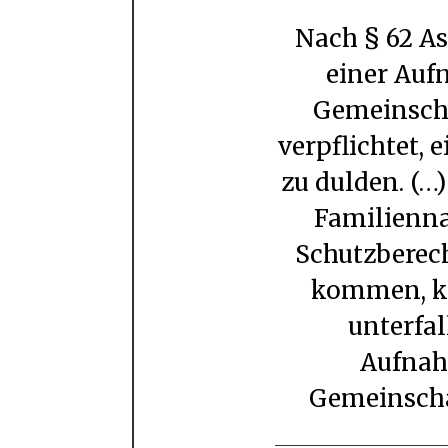
Nach § 62 AsylG sind Ausländer, die in
einer Auf
Gemeinsch
verpflichtet, 
zu dulden. (…
Familienn
Schutzberec
kommen, k
unterfal
Aufnah
Gemeinscha