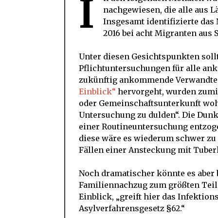
I
nachgewiesen, die alle aus 
Insgesamt identifizierte da
2016 bei acht Migranten aus S
Unter diesen Gesichtspunkten soll
Pflichtuntersuchungen für alle an
zukünftig ankommende Verwandte. 
Einblick“
hervorgeht, wurden zumi
oder Gemeinschaftsunterkunft wohn
Untersuchung zu dulden“. Die Dunke
einer Routineuntersuchung entzoge
diese wäre es wiederum schwer zu 
Fällen einer Ansteckung mit Tube
Noch dramatischer könnte es aber
Familiennachzug zum größten Teil 
Einblick, „greift hier das Infektio
Asylverfahrensgesetz §62.“