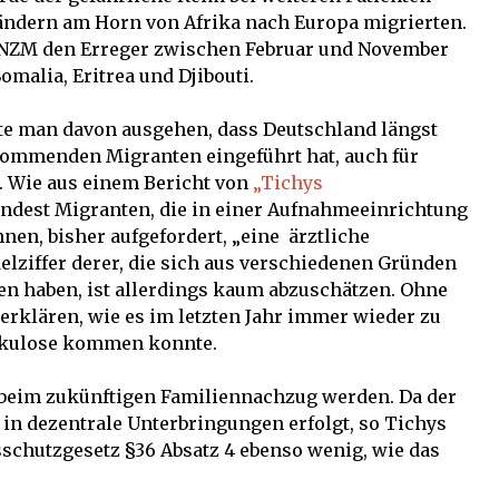
Ländern am Horn von Afrika nach Europa migrierten.
s NZM den Erreger zwischen Februar und November
omalia, Eritrea und Djibouti.
te man davon ausgehen, dass Deutschland längst
kommenden Migranten eingeführt hat, auch für
Wie aus einem Bericht von
„Tichys
ndest Migranten, die in einer Aufnahmeeinrichtung
en, bisher aufgefordert, „eine
ärztliche
lziffer derer, die sich aus verschiedenen Gründen
n haben, ist allerdings kaum abzuschätzen. Ohne
erklären, wie es im letzten Jahr immer wieder zu
rkulose kommen konnte.
 beim zukünftigen Familiennachzug werden. Da der
in dezentrale Unterbringungen erfolgt, so Tichys
nsschutzgesetz §36 Absatz 4 ebenso wenig, wie das