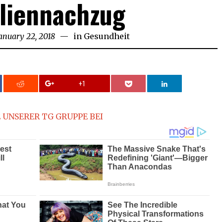
liennachzug
anuary 22, 2018
January
in
Gesundheit
22,
2018
+1
 UNSERER TG GRUPPE BEI