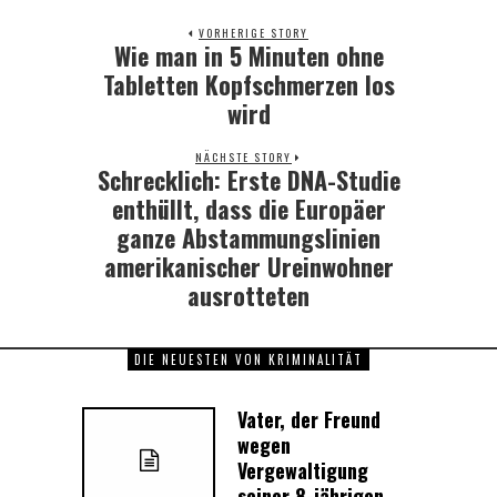
VORHERIGE STORY
Wie man in 5 Minuten ohne
Previous
post:
Tabletten Kopfschmerzen los
wird
NÄCHSTE STORY
Schrecklich: Erste DNA-Studie
Next
post:
enthüllt, dass die Europäer
ganze Abstammungslinien
amerikanischer Ureinwohner
ausrotteten
DIE NEUESTEN VON KRIMINALITÄT
Vater, der Freund
wegen
Vergewaltigung
seiner 8-jährigen