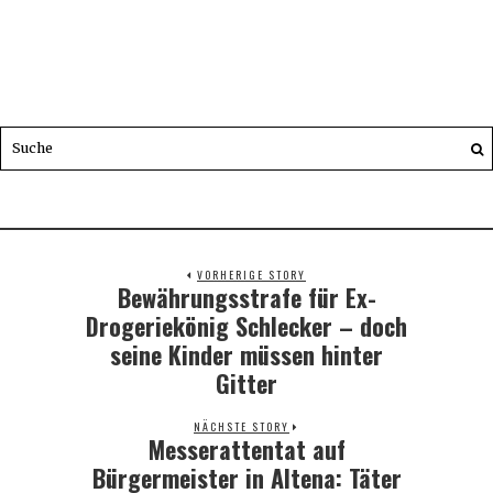
VORHERIGE STORY
Bewährungsstrafe für Ex-
Previous
post:
Drogeriekönig Schlecker – doch
seine Kinder müssen hinter
Gitter
NÄCHSTE STORY
Messerattentat auf
Next
post:
Bürgermeister in Altena: Täter