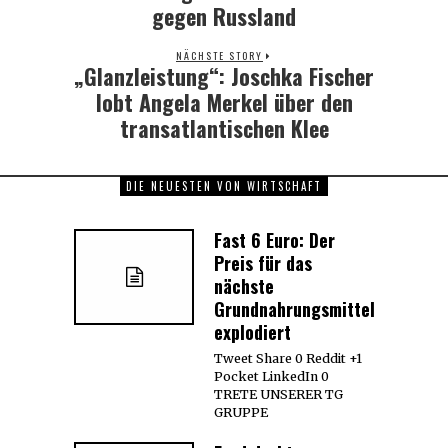
post:
gegen Russland
NÄCHSTE STORY
„Glanzleistung“: Joschka Fischer
Next
post:
lobt Angela Merkel über den
transatlantischen Klee
DIE NEUESTEN VON WIRTSCHAFT
Fast 6 Euro: Der
Preis für das
nächste
Grundnahrungsmittel
explodiert
Tweet Share 0 Reddit +1
Pocket LinkedIn 0
TRETE UNSERER TG
GRUPPE