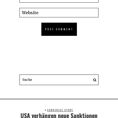
VORHERIGE STORY
USA verhängen neue Sanktionen
Previous