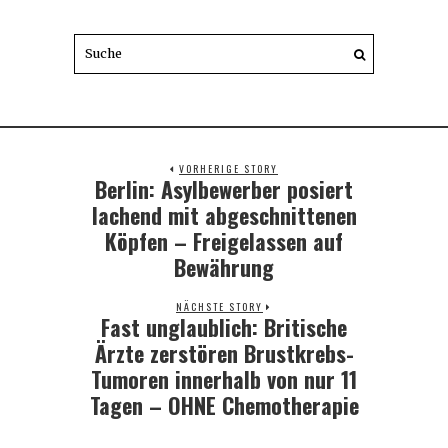
VORHERIGE STORY
Berlin: Asylbewerber posiert
Previous
post:
lachend mit abgeschnittenen
Köpfen – Freigelassen auf
Bewährung
NÄCHSTE STORY
Fast unglaublich: Britische
Next
post:
Ärzte zerstören Brustkrebs-
Tumoren innerhalb von nur 11
Tagen – OHNE Chemotherapie