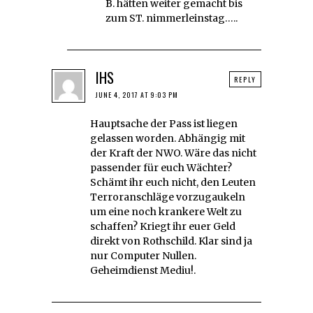
B. hätten weiter gemacht bis
zum ST. nimmerleinstag…..
IHS
REPLY
JUNE 4, 2017 AT 9:03 PM
Hauptsache der Pass ist liegen
gelassen worden. Abhängig mit
der Kraft der NWO. Wäre das nicht
passender für euch Wächter?
Schämt ihr euch nicht, den Leuten
Terroranschläge vorzugaukeln
um eine noch krankere Welt zu
schaffen? Kriegt ihr euer Geld
direkt von Rothschild. Klar sind ja
nur Computer Nullen.
Geheimdienst Mediu!.