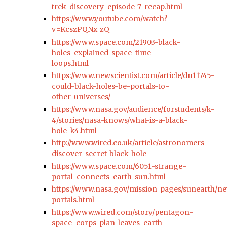
trek-discovery-episode-7-recap.html
https://www.youtube.com/watch?
v=KcszPQNx_zQ
https://www.space.com/21903-black-
holes-explained-space-time-
loops.html
https://www.newscientist.com/article/dn11745-
could-black-holes-be-portals-to-
other-universes/
https://www.nasa.gov/audience/forstudents/k-
4/stories/nasa-knows/what-is-a-black-
hole-k4.html
http://www.wired.co.uk/article/astronomers-
discover-secret-black-hole
https://www.space.com/6051-strange-
portal-connects-earth-sun.html
https://www.nasa.gov/mission_pages/sunearth/n
portals.html
https://www.wired.com/story/pentagon-
space-corps-plan-leaves-earth-