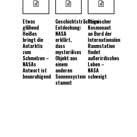
Etwas
Geschichtsträchtige
Russischer
glühend
Entdeckung:
Kosmonaut
Heißes
NASA
an Bord der
bringt die
erklärt,
Internationalen
Antarktis
dass
Raumstation
zum
mysteriöses
findet
Schmelzen –
Objekt aus
außerirdisches
NASAs
einem
Leben –
Antwort ist
anderen
NASA
beunruhigend
Sonnensystem
schweigt
stammt