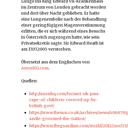
Lunge ins King Edward VII-Krankenhaus
im Zentrum von London gebracht worden
und dort über Nacht geblieben. Er hatte
eine Lungenembolie nach der Behandlung
einer geringfügigen Magenverstimmung
erlitten, die er sich während eines Besuchs
in Österreich zugezogen hatte, wie sein
Privatsekretär sagte. Sir Edward Heath ist
am 17.07.2005 verstorben.
Übersetzt aus dem Englischen von
AnonHQ.com
.
Quellen:
http://anonhq.com/former-uk-pms-
rape-of-children-covered-up-by-
british-govt/
https://www.thesun.co.uk/archives/news/406879/
savile-groomed-the-nation/
https://www.theguardian.com/world/2012/nov/13/