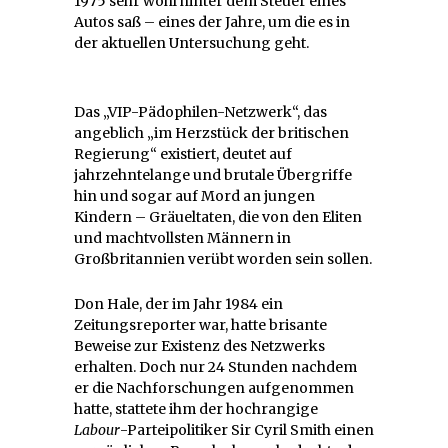
1975 sehr wohl hinter dem Steuer eines
Autos saß – eines der Jahre, um die es in
der aktuellen Untersuchung geht.
Das „VIP-Pädophilen-Netzwerk“, das
angeblich „im Herzstück der britischen
Regierung“ existiert, deutet auf
jahrzehntelange und brutale Übergriffe
hin und sogar auf Mord an jungen
Kindern – Gräueltaten, die von den Eliten
und machtvollsten Männern in
Großbritannien verübt worden sein sollen.
Don Hale, der im Jahr 1984 ein
Zeitungsreporter war, hatte brisante
Beweise zur Existenz des Netzwerks
erhalten. Doch nur 24 Stunden nachdem
er die Nachforschungen aufgenommen
hatte, stattete ihm der hochrangige
Labour
-Parteipolitiker Sir Cyril Smith einen