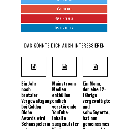
GOOGLE
PINTEREST
LINKED IN
DAS KÖNNTE DICH AUCH INTERESSIEREN
Ein Jahr
Mainstream-
Ein Mann,
nach
Medien
der eine 12-
brutaler
enthüllen
Jährige
Vergewaltigung
endlich
vergewaltigte
bei Golden
verstörende
und
Globe
YouTube-
schwängerte,
Awards wird
Inhalte
hat nun
Schauspielerin
ausgenutzter
gemeinsames