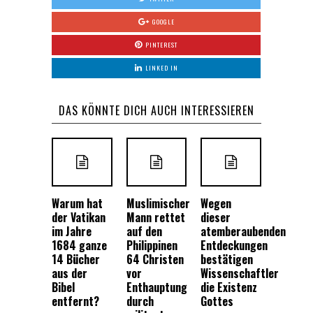
GOOGLE
PINTEREST
LINKED IN
DAS KÖNNTE DICH AUCH INTERESSIEREN
Warum hat
Muslimischer
Wegen
der Vatikan
Mann rettet
dieser
im Jahre
auf den
atemberaubenden
1684 ganze
Philippinen
Entdeckungen
14 Bücher
64 Christen
bestätigen
aus der
vor
Wissenschaftler
Bibel
Enthauptung
die Existenz
entfernt?
durch
Gottes