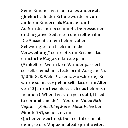
Seine Kindheit war auch alles andere als
glücklich. „In der Schule wurde er von
anderen Kindern als Monster und
Außerirdischer beschimpft. Depressionen
und negative Gedanken überrollten ihn.
Die Aussicht auf ein Leben voller
Schwierigkeiten trieb ihn in die
Verzweiflung“, schreibt zum Beispiel das
christliche Magazin Life.de print
(Artikeltitel: Wenn kein Wunder passiert,
sei selbst eins! In: Life.de print. Ausgabe Nr.
1/2016, S. 8. Web-Präsenz: www.life.de). Er
wurde so massiv gehänselt, dass er im Alter
von 10 Jahren beschloss, sich das Leben zu
nehmen („When I was ten years old, I tried
to commit suicide“ – Youtube-Video
Nick
Vujicic – „Something More“ Music Video
bei
Minute 3:41, siehe Link im
Quellenverzeichnis). Doch er tat es nicht,
denn, so das Magazin Life.de print weiter: „