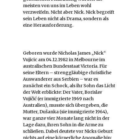
meisten von uns im Leben wohl
verzweifeln. Nicht aber Nick. Nick begreift
sein Leben nicht als Drama, sondern als
eine Herausforderung.
Geboren wurde Nicholas James „Nick“
Vujicic am 04.12.1982 in Melbourne im
australischen Bundesstaat Victoria. Für
seine Eltern – strenggläubige christliche
Auswanderer aus Serbien – war es
zunächst ein Schock, als ihr Sohn das Licht
der Welt erblickte: Der Vater, Borislav
Vujičić (er immigrierte 1969 nach
Australien), musste sich übergeben, die
Mutter, Dušanka (sie immigrierte 1964),
war ganze vier Monate lang nicht in der
Lage dazu, ihren Sohn in die Arme zu
schließen. Dabei deutete vor Nicks Geburt
nichts auf eine körperliche Anomalie hin: