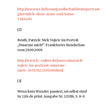
http://www.wz.de/home/gesellschaft/leute/portraet-
gluecklich-ohne-arme-und-beine-
1.146400
[2]
Beuth, Patrick: Nick Vujicic im Porträt.
„Umarme mich!“. Frankfurter Rundschau
vom 29.09.2009.
http://www.fr-online.de/panorama/nick-
vujicic-im-portraet–umarme-
mich–,1472782,3230280.html
[3]
Wenn kein Wunder passiert, sei selbst eins!
In: Life.de print. Ausgabe Nr. 1/2016, S. 8-9.