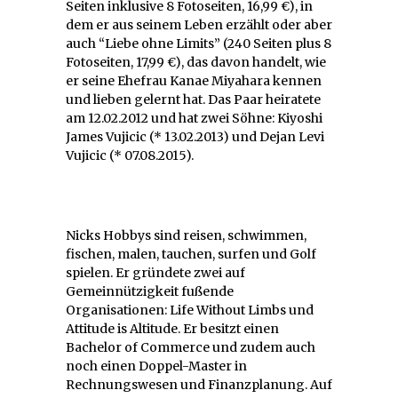
Seiten inklusive 8 Fotoseiten, 16,99 €), in
dem er aus seinem Leben erzählt oder aber
auch “Liebe ohne Limits” (240 Seiten plus 8
Fotoseiten, 17,99 €), das davon handelt, wie
er seine Ehefrau Kanae Miyahara kennen
und lieben gelernt hat. Das Paar heiratete
am 12.02.2012 und hat zwei Söhne: Kiyoshi
James Vujicic (* 13.02.2013) und Dejan Levi
Vujicic (* 07.08.2015).
Nicks Hobbys sind reisen, schwimmen,
fischen, malen, tauchen, surfen und Golf
spielen. Er gründete zwei auf
Gemeinnützigkeit fußende
Organisationen: Life Without Limbs und
Attitude is Altitude. Er besitzt einen
Bachelor of Commerce und zudem auch
noch einen Doppel-Master in
Rechnungswesen und Finanzplanung. Auf