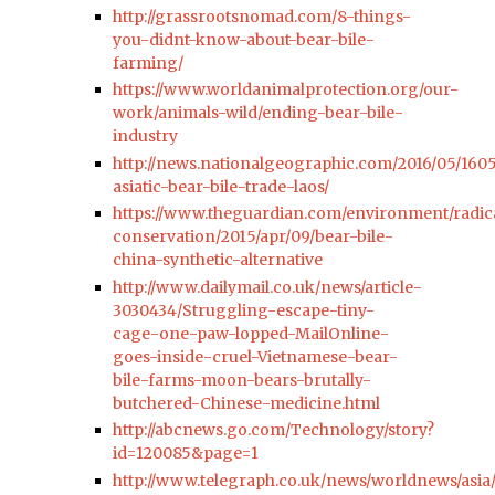
http://grassrootsnomad.com/8-things-
you-didnt-know-about-bear-bile-
farming/
https://www.worldanimalprotection.org/our-
work/animals-wild/ending-bear-bile-
industry
http://news.nationalgeographic.com/2016/05/160
asiatic-bear-bile-trade-laos/
https://www.theguardian.com/environment/radic
conservation/2015/apr/09/bear-bile-
china-synthetic-alternative
http://www.dailymail.co.uk/news/article-
3030434/Struggling-escape-tiny-
cage-one-paw-lopped-MailOnline-
goes-inside-cruel-Vietnamese-bear-
bile-farms-moon-bears-brutally-
butchered-Chinese-medicine.html
http://abcnews.go.com/Technology/story?
id=120085&page=1
http://www.telegraph.co.uk/news/worldnews/asia/