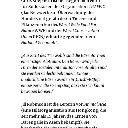
Chris Shepherd ist der Regionaldirektor
für Südostasien der Organisation
TRAFFIC
(das Netzwerk zur Überwachung des
Handels mit gefährdeten Tieren- und
Pflanzenarten des
World Wide Fund For
Nature
WWF und der
World Conservation
Union
IUCN) erklärte gegenüber dem
National Geographic
:
„Aus Sicht des Tierwohls sind die Bärenfarmen
ein einziger Alptraum. Den Bären wird jede
Form der sozialen Interaktion vorenthalten und
sie werden schlecht behandelt. Einige
unglückliche Bären werden in ‚Crush‘-Käfige
eingesperrt, die so eng sind, dass sie sich kaum
bewegen können.“
Jill Robinson ist die Leiterin von
Animal Asia
(eine Hilfsorganisation aus Hongkong, die
seit mehr als 15 Jahren das Ernten von
Bärengalle in Asien bekämpft). Sie