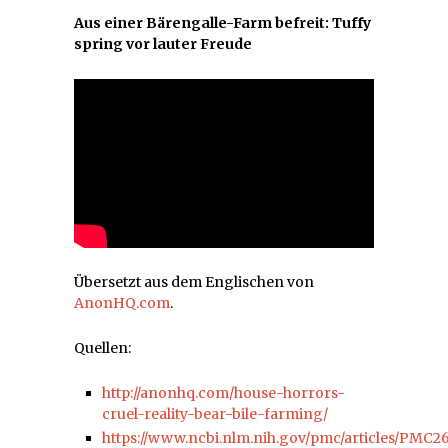
Aus einer Bärengalle-Farm befreit: Tuffy
spring vor lauter Freude
Übersetzt aus dem Englischen von
AnonHQ.com
.
Quellen:
http://anonhq.com/house-horrors-
cruel-reality-bear-bile-farming/
https://www.ncbi.nlm.nih.gov/pmc/articles/PMC2