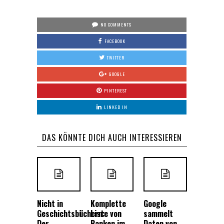
NO COMMENTS
FACEBOOK
TWITTER
GOOGLE
PINTEREST
LINKED IN
DAS KÖNNTE DICH AUCH INTERESSIEREN
Nicht in
Komplette
Google
Geschichtsbüchern:
Liste von
sammelt
Der
Banken im
Daten von