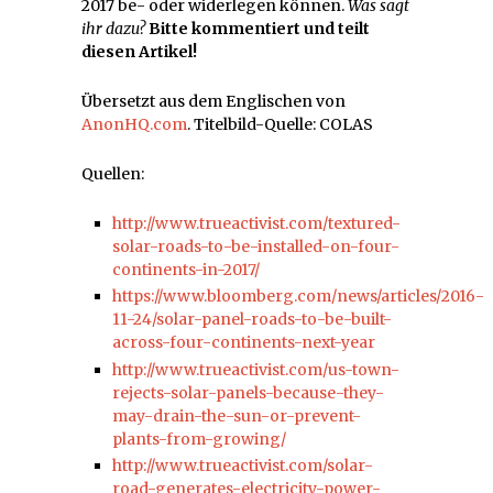
2017 be- oder widerlegen können.
Was sagt
ihr dazu?
Bitte kommentiert und teilt
diesen Artikel!
Übersetzt aus dem Englischen von
AnonHQ.com
. Titelbild-Quelle: COLAS
Quellen:
http://www.trueactivist.com/textured-
solar-roads-to-be-installed-on-four-
continents-in-2017/
https://www.bloomberg.com/news/articles/2016-
11-24/solar-panel-roads-to-be-built-
across-four-continents-next-year
http://www.trueactivist.com/us-town-
rejects-solar-panels-because-they-
may-drain-the-sun-or-prevent-
plants-from-growing/
http://www.trueactivist.com/solar-
road-generates-electricity-power-