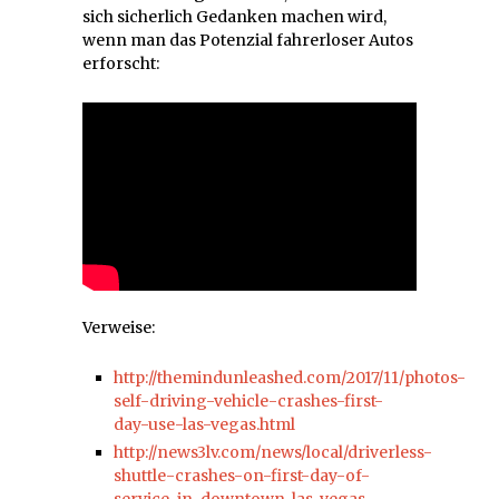
sich sicherlich Gedanken machen wird,
wenn man das Potenzial fahrerloser Autos
erforscht:
Verweise:
http://themindunleashed.com/2017/11/photos-
self-driving-vehicle-crashes-first-
day-use-las-vegas.html
http://news3lv.com/news/local/driverless-
shuttle-crashes-on-first-day-of-
service-in-downtown-las-vegas