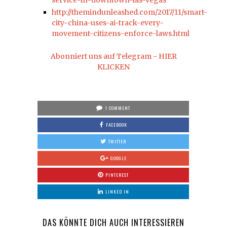
http://themindunleashed.com/2017/11/smart-
city-china-uses-ai-track-every-
movement-citizens-enforce-laws.html
Abonniert uns auf Telegram - HIER
KLICKEN
1 COMMENT
FACEBOOK
TWITTER
GOOGLE
PINTEREST
LINKED IN
DAS KÖNNTE DICH AUCH INTERESSIEREN