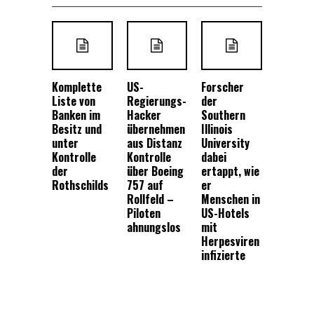
Komplette
US-
Forscher
Liste von
Regierungs-
der
Banken im
Hacker
Southern
Besitz und
übernehmen
Illinois
unter
aus Distanz
University
Kontrolle
Kontrolle
dabei
der
über Boeing
ertappt, wie
Rothschilds
757 auf
er
Rollfeld –
Menschen in
Piloten
US-Hotels
ahnungslos
mit
Herpesviren
infizierte