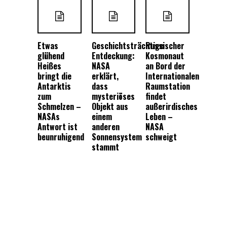
Etwas
Geschichtsträchtige
Russischer
glühend
Entdeckung:
Kosmonaut
Heißes
NASA
an Bord der
bringt die
erklärt,
Internationalen
Antarktis
dass
Raumstation
zum
mysteriöses
findet
Schmelzen –
Objekt aus
außerirdisches
NASAs
einem
Leben –
Antwort ist
anderen
NASA
beunruhigend
Sonnensystem
schweigt
stammt