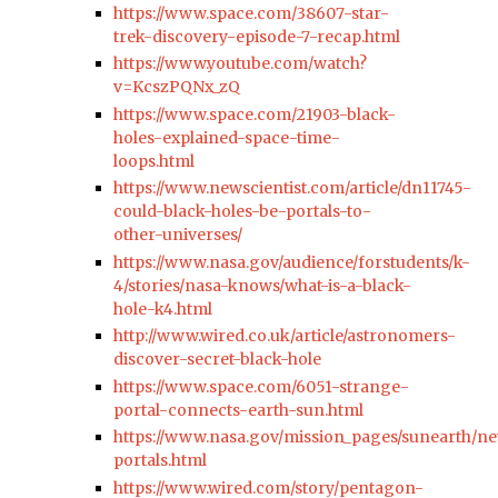
https://www.space.com/38607-star-
trek-discovery-episode-7-recap.html
https://www.youtube.com/watch?
v=KcszPQNx_zQ
https://www.space.com/21903-black-
holes-explained-space-time-
loops.html
https://www.newscientist.com/article/dn11745-
could-black-holes-be-portals-to-
other-universes/
https://www.nasa.gov/audience/forstudents/k-
4/stories/nasa-knows/what-is-a-black-
hole-k4.html
http://www.wired.co.uk/article/astronomers-
discover-secret-black-hole
https://www.space.com/6051-strange-
portal-connects-earth-sun.html
https://www.nasa.gov/mission_pages/sunearth/n
portals.html
https://www.wired.com/story/pentagon-