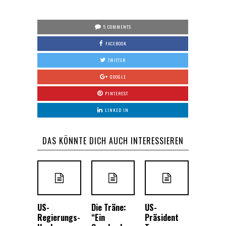
5 COMMENTS
FACEBOOK
TWITTER
GOOGLE
PINTEREST
LINKED IN
DAS KÖNNTE DICH AUCH INTERESSIEREN
US-
Die Träne:
US-
Regierungs-
“Ein
Präsident