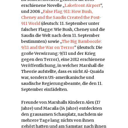
erschienene Novelle „
Lakefront Airport
“,
und 2008 „
False Flag 911: How Bush,
Cheney and the Saudis Created the Post-
911 World
(deutsch: 11. September unter
falscher Flagge: Wie Bush, Cheney und die
Saudis die Welt nach dem 11. September
bestimmten) sowie „
The Big Bamboozle:
9/11 and the War on Terror
“ (deutsch: Die
große Verwirrung: 9/11 und der Krieg
gegen den Terror), eine 2012 erschienene
Veröffentlichung, in welcher Marshall die
Theorie aufstellte, dass es nicht Al-Quaida
war, sondern US-amerikanische und
saudische Regierungsbeamte, die den 11.
September einfädelten.
Freunde von Marshalls Kindern Alex (17
Jahre) und Macaila (14 Jahre) entdeckten
den grausamen Schauplatz, nachdem sie
mehrere Tage lang nichts von ihnen
gehört hatten und am Samstag nach ihnen