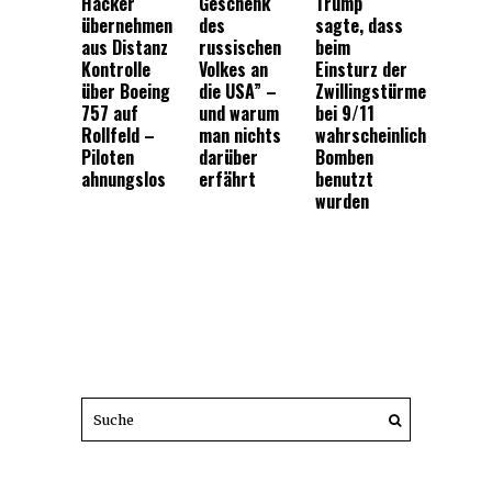
Hacker
Geschenk
Trump
übernehmen
des
sagte, dass
aus Distanz
russischen
beim
Kontrolle
Volkes an
Einsturz der
über Boeing
die USA” –
Zwillingstürme
757 auf
und warum
bei 9/11
Rollfeld –
man nichts
wahrscheinlich
Piloten
darüber
Bomben
ahnungslos
erfährt
benutzt
wurden