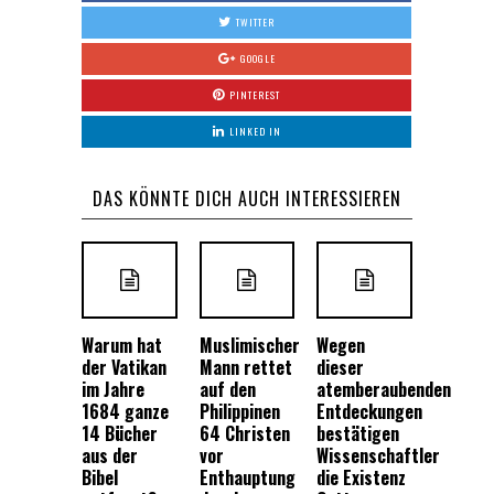
TWITTER
GOOGLE
PINTEREST
LINKED IN
DAS KÖNNTE DICH AUCH INTERESSIEREN
Warum hat
Muslimischer
Wegen
der Vatikan
Mann rettet
dieser
im Jahre
auf den
atemberaubenden
1684 ganze
Philippinen
Entdeckungen
14 Bücher
64 Christen
bestätigen
aus der
vor
Wissenschaftler
Bibel
Enthauptung
die Existenz