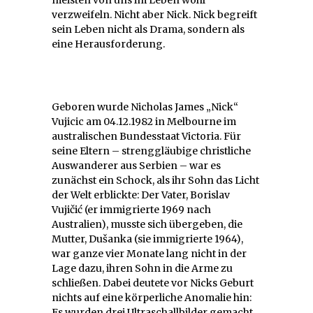
verzweifeln. Nicht aber Nick. Nick begreift
sein Leben nicht als Drama, sondern als
eine Herausforderung.
Geboren wurde Nicholas James „Nick“
Vujicic am 04.12.1982 in Melbourne im
australischen Bundesstaat Victoria. Für
seine Eltern – strenggläubige christliche
Auswanderer aus Serbien – war es
zunächst ein Schock, als ihr Sohn das Licht
der Welt erblickte: Der Vater, Borislav
Vujičić (er immigrierte 1969 nach
Australien), musste sich übergeben, die
Mutter, Dušanka (sie immigrierte 1964),
war ganze vier Monate lang nicht in der
Lage dazu, ihren Sohn in die Arme zu
schließen. Dabei deutete vor Nicks Geburt
nichts auf eine körperliche Anomalie hin:
Es wurden drei Ultraschallbilder gemacht,