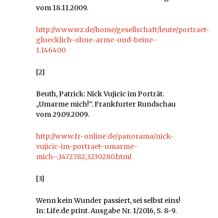
vom 18.11.2009.
http://www.wz.de/home/gesellschaft/leute/portraet-
gluecklich-ohne-arme-und-beine-
1.146400
[2]
Beuth, Patrick: Nick Vujicic im Porträt.
„Umarme mich!“. Frankfurter Rundschau
vom 29.09.2009.
http://www.fr-online.de/panorama/nick-
vujicic-im-portraet–umarme-
mich–,1472782,3230280.html
[3]
Wenn kein Wunder passiert, sei selbst eins!
In: Life.de print. Ausgabe Nr. 1/2016, S. 8-9.