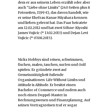
dem er aus seinem Leben erzählt oder aber
auch “Liebe ohne Limits” (240 Seiten plus 8
Fotoseiten, 17,99 €), das davon handelt, wie
er seine Ehefrau Kanae Miyahara kennen
und lieben gelernt hat. Das Paar heiratete
am 12.02.2012 und hat zwei Söhne: Kiyoshi
James Vujicic (* 13.02.2013) und Dejan Levi
Vujicic (* 07.08.2015).
Nicks Hobbys sind reisen, schwimmen,
fischen, malen, tauchen, surfen und Golf
spielen. Er gründete zwei auf
Gemeinnützigkeit fußende
Organisationen: Life Without Limbs und
Attitude is Altitude. Er besitzt einen
Bachelor of Commerce und zudem auch
noch einen Doppel-Master in
Rechnungswesen und Finanzplanung. Auf
seinen Vortragsreisen traf er sogar