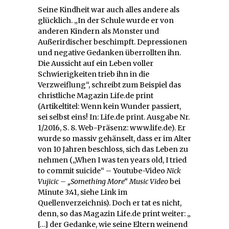
Seine Kindheit war auch alles andere als
glücklich. „In der Schule wurde er von
anderen Kindern als Monster und
Außerirdischer beschimpft. Depressionen
und negative Gedanken überrollten ihn.
Die Aussicht auf ein Leben voller
Schwierigkeiten trieb ihn in die
Verzweiflung“, schreibt zum Beispiel das
christliche Magazin Life.de print
(Artikeltitel: Wenn kein Wunder passiert,
sei selbst eins! In: Life.de print. Ausgabe Nr.
1/2016, S. 8. Web-Präsenz: www.life.de). Er
wurde so massiv gehänselt, dass er im Alter
von 10 Jahren beschloss, sich das Leben zu
nehmen („When I was ten years old, I tried
to commit suicide“ – Youtube-Video
Nick
Vujicic – „Something More“ Music Video
bei
Minute 3:41, siehe Link im
Quellenverzeichnis). Doch er tat es nicht,
denn, so das Magazin Life.de print weiter: „
[…] der Gedanke, wie seine Eltern weinend