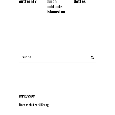
entfernt?
durch
Gottes
militante
Islamisten
IMPRESSUM
Datenschutzerklärung