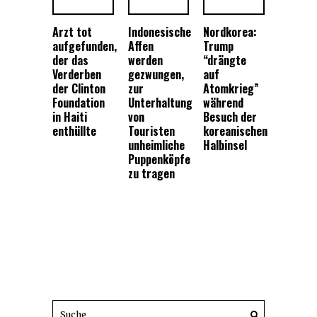
Arzt tot
Indonesische
Nordkorea:
aufgefunden,
Affen
Trump
der das
werden
“drängte
Verderben
gezwungen,
auf
der Clinton
zur
Atomkrieg”
Foundation
Unterhaltung
während
in Haiti
von
Besuch der
enthüllte
Touristen
koreanischen
unheimliche
Halbinsel
Puppenköpfe
zu tragen