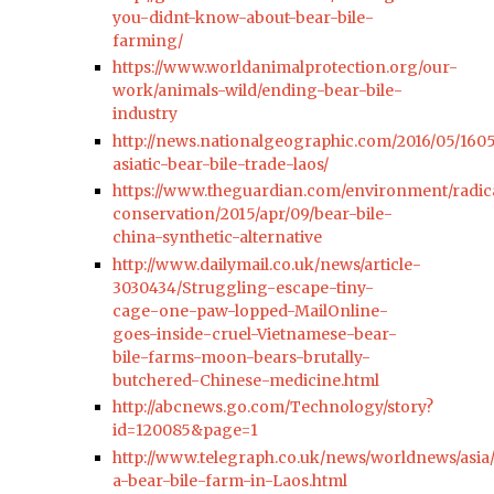
you-didnt-know-about-bear-bile-
farming/
https://www.worldanimalprotection.org/our-
work/animals-wild/ending-bear-bile-
industry
http://news.nationalgeographic.com/2016/05/160
asiatic-bear-bile-trade-laos/
https://www.theguardian.com/environment/radic
conservation/2015/apr/09/bear-bile-
china-synthetic-alternative
http://www.dailymail.co.uk/news/article-
3030434/Struggling-escape-tiny-
cage-one-paw-lopped-MailOnline-
goes-inside-cruel-Vietnamese-bear-
bile-farms-moon-bears-brutally-
butchered-Chinese-medicine.html
http://abcnews.go.com/Technology/story?
id=120085&page=1
http://www.telegraph.co.uk/news/worldnews/asia/
a-bear-bile-farm-in-Laos.html