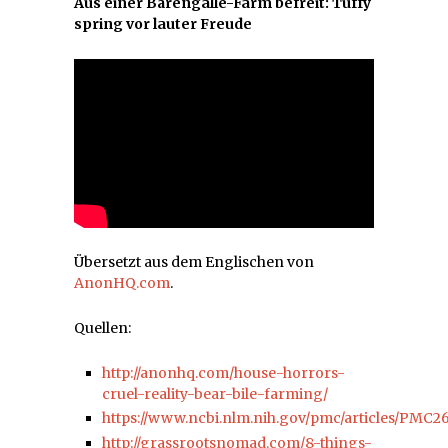
Aus einer Bärengalle-Farm befreit: Tuffy
spring vor lauter Freude
Übersetzt aus dem Englischen von
AnonHQ.com
.
Quellen:
http://anonhq.com/house-horrors-
cruel-reality-bear-bile-farming/
https://www.ncbi.nlm.nih.gov/pmc/articles/PMC2
http://grassrootsnomad.com/8-things-