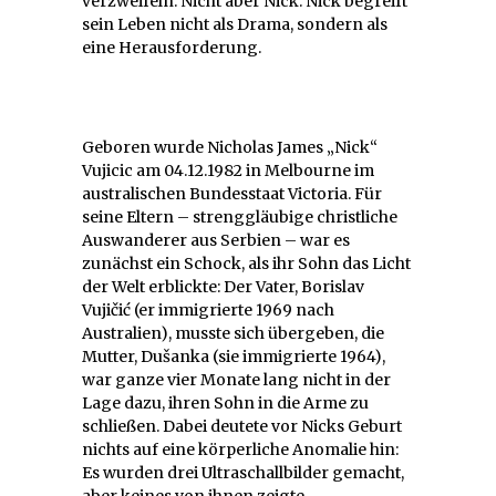
verzweifeln. Nicht aber Nick. Nick begreift
sein Leben nicht als Drama, sondern als
eine Herausforderung.
Geboren wurde Nicholas James „Nick“
Vujicic am 04.12.1982 in Melbourne im
australischen Bundesstaat Victoria. Für
seine Eltern – strenggläubige christliche
Auswanderer aus Serbien – war es
zunächst ein Schock, als ihr Sohn das Licht
der Welt erblickte: Der Vater, Borislav
Vujičić (er immigrierte 1969 nach
Australien), musste sich übergeben, die
Mutter, Dušanka (sie immigrierte 1964),
war ganze vier Monate lang nicht in der
Lage dazu, ihren Sohn in die Arme zu
schließen. Dabei deutete vor Nicks Geburt
nichts auf eine körperliche Anomalie hin:
Es wurden drei Ultraschallbilder gemacht,
aber keines von ihnen zeigte