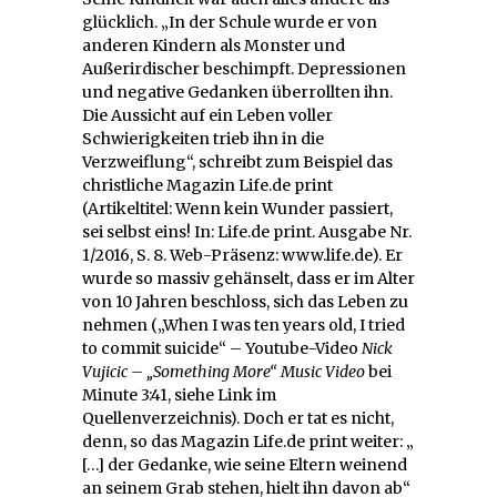
glücklich. „In der Schule wurde er von
anderen Kindern als Monster und
Außerirdischer beschimpft. Depressionen
und negative Gedanken überrollten ihn.
Die Aussicht auf ein Leben voller
Schwierigkeiten trieb ihn in die
Verzweiflung“, schreibt zum Beispiel das
christliche Magazin Life.de print
(Artikeltitel: Wenn kein Wunder passiert,
sei selbst eins! In: Life.de print. Ausgabe Nr.
1/2016, S. 8. Web-Präsenz: www.life.de). Er
wurde so massiv gehänselt, dass er im Alter
von 10 Jahren beschloss, sich das Leben zu
nehmen („When I was ten years old, I tried
to commit suicide“ – Youtube-Video
Nick
Vujicic – „Something More“ Music Video
bei
Minute 3:41, siehe Link im
Quellenverzeichnis). Doch er tat es nicht,
denn, so das Magazin Life.de print weiter: „
[…] der Gedanke, wie seine Eltern weinend
an seinem Grab stehen, hielt ihn davon ab“