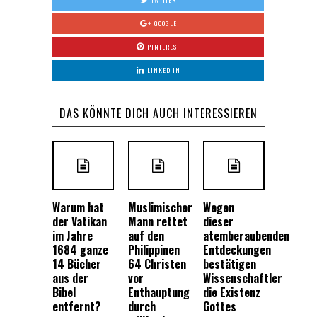
TWITTER
GOOGLE
PINTEREST
LINKED IN
DAS KÖNNTE DICH AUCH INTERESSIEREN
Warum hat
Muslimischer
Wegen
der Vatikan
Mann rettet
dieser
im Jahre
auf den
atemberaubenden
1684 ganze
Philippinen
Entdeckungen
14 Bücher
64 Christen
bestätigen
aus der
vor
Wissenschaftler
Bibel
Enthauptung
die Existenz
entfernt?
durch
Gottes