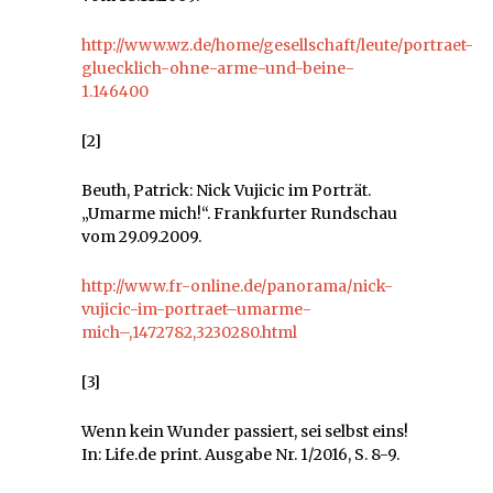
http://www.wz.de/home/gesellschaft/leute/portraet-
gluecklich-ohne-arme-und-beine-
1.146400
[2]
Beuth, Patrick: Nick Vujicic im Porträt.
„Umarme mich!“. Frankfurter Rundschau
vom 29.09.2009.
http://www.fr-online.de/panorama/nick-
vujicic-im-portraet–umarme-
mich–,1472782,3230280.html
[3]
Wenn kein Wunder passiert, sei selbst eins!
In: Life.de print. Ausgabe Nr. 1/2016, S. 8-9.