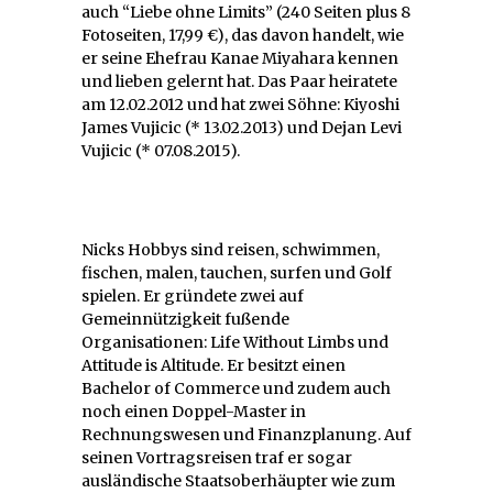
auch “Liebe ohne Limits” (240 Seiten plus 8
Fotoseiten, 17,99 €), das davon handelt, wie
er seine Ehefrau Kanae Miyahara kennen
und lieben gelernt hat. Das Paar heiratete
am 12.02.2012 und hat zwei Söhne: Kiyoshi
James Vujicic (* 13.02.2013) und Dejan Levi
Vujicic (* 07.08.2015).
Nicks Hobbys sind reisen, schwimmen,
fischen, malen, tauchen, surfen und Golf
spielen. Er gründete zwei auf
Gemeinnützigkeit fußende
Organisationen: Life Without Limbs und
Attitude is Altitude. Er besitzt einen
Bachelor of Commerce und zudem auch
noch einen Doppel-Master in
Rechnungswesen und Finanzplanung. Auf
seinen Vortragsreisen traf er sogar
ausländische Staatsoberhäupter wie zum