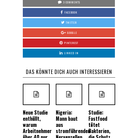
3 COMMENTS
FACEBOOK
TWITTER
GOOGLE
PINTEREST
LINKED IN
DAS KÖNNTE DICH AUCH INTERESSIEREN
Neue Studie
Nigeria:
Studie:
enthüllt,
Mann baut
Fastfood
warum
aus
tötet
Arbeitnehmer
stromführenden
Bakterien,
über 40 nur
Nervenzellen
die Schutz