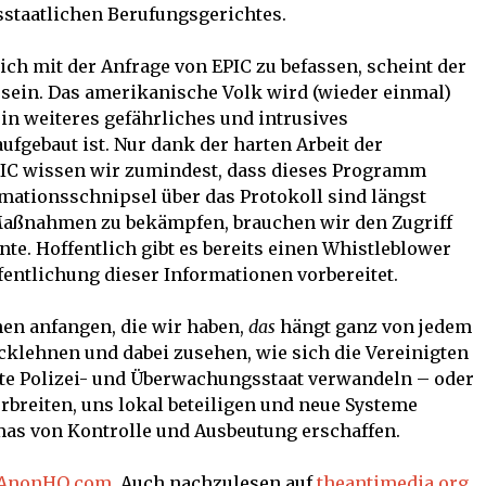
sstaatlichen Berufungsgerichtes.
ich mit der Anfrage von EPIC zu befassen, scheint der
u sein. Das amerikanische Volk wird (wieder einmal)
in weiteres gefährliches und intrusives
gebaut ist. Nur dank der harten Arbeit der
PIC wissen wir zumindest, dass dieses Programm
ormationsschnipsel über das Protokoll sind längst
aßnahmen zu bekämpfen, brauchen wir den Zugriff
e. Hoffentlich gibt es bereits einen Whistleblower
fentlichung dieser Informationen vorbereitet.
en anfangen, die wir haben,
das
hängt ganz von jedem
cklehnen und dabei zusehen, wie sich die Vereinigten
erte Polizei- und Überwachungsstaat verwandeln – oder
breiten, uns lokal beteiligen und neue Systeme
mas von Kontrolle und Ausbeutung erschaffen.
AnonHQ.com.
Auch nachzulesen auf
theantimedia.org
.