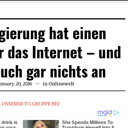
gierung hat einen
ür das Internet – und
euch gar nichts an
anuary 20, 2016
January
in
Onlinewelt
20,
2016
 UNSERER TG GRUPPE BEI