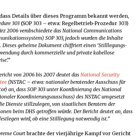
r, dass Details über dieses Programm bekannt werden,
edure 303
(SOP 303 – etwa: Regelbetrieb-Prozedur 303)
ärz 2006 verabschiedete das National Communications
nikationssystem) SOP 303, jedoch wurden die Inhalte
 Dieses geheime Dokument chiffriert einen ‘Stilllegungs-
rwendung durch kommerzielle und private kabellose
se’.”
ericht von 2006 bis 2007 deutet das
National Security
tee
(NSTAC – etwa: nationaler beratender Ausschuss für
r) an, dass SOP 303 unter Koordinierung des National
ionaler Koordinierungsausschuss) des NSTAC umgesetzt
e Dienste stillzulegen, von staatlichen Beratern der
onen beim DHS getroffen würde. Der Bericht deutet an, dass
festlegen wird, ob eine Stilllegung notwendig ist.”
reme Court
brachte der vierjährige Kampf vor Gericht