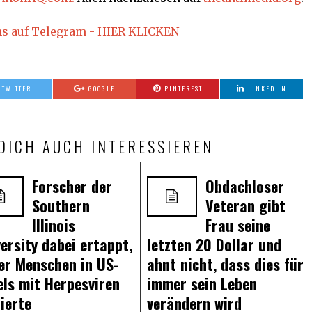
ns auf Telegram - HIER KLICKEN
TWITTER
GOOGLE
PINTEREST
LINKED IN
DICH AUCH INTERESSIEREN
Forscher der
Obdachloser
Southern
Veteran gibt
Illinois
Frau seine
ersity dabei ertappt,
letzten 20 Dollar und
 er Menschen in US-
ahnt nicht, dass dies für
els mit Herpesviren
immer sein Leben
zierte
verändern wird