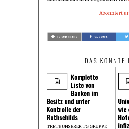
Abonniert u
NO COMMENTS
FACEBOOK
DAS KÖNNTE 
Komplette
Liste von
Banken im
Besitz und unter
Univ
Kontrolle der
wie
Rothschilds
Hot
infi
TRETE UNSERER TG GRUPPE