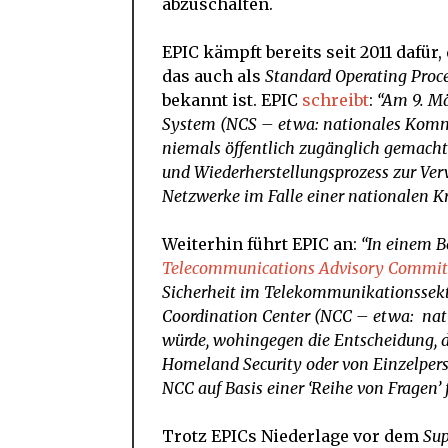
abzuschalten.
EPIC kämpft bereits seit 2011 dafü
das auch als
Standard Operating Proc
bekannt ist. EPIC
schreibt
:
“Am 9. M
System (NCS – etwa: nationales Kommu
niemals öffentlich zugänglich gemacht.
und Wiederherstellungsprozess zur Ve
Netzwerke im Falle einer nationalen Kri
Weiterhin führt EPIC an:
“In einem B
Telecommunications Advisory Commit
Sicherheit im Telekommunikationssekto
Coordination Center (NCC – etwa: nat
würde, wohingegen die Entscheidung, di
Homeland Security oder von Einzelpers
NCC auf Basis einer ‘Reihe von Fragen’ 
Trotz EPICs Niederlage vor dem
Sup